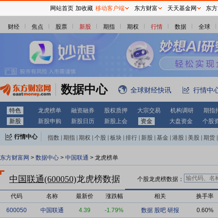
网站首页
加收藏
移动客户端
东方财富
天天基金网
东方
财经
焦点
股票
新股
期指
期权
行情
数据
全球
数据中心
全球财经快讯
行情中
特色
龙虎榜单
融资融券
股权质押
大宗交易
机构调研
期指
新股
新股申购
新股日历
新股上会
资金
大盘资金
个股
行情中心
指数
|
期指
|
期权
|
个股
|
板块
|
排行
|
新股
|
基金
|
港股
|
美股
|
期货
|
外汇
|
黄金
|
自选股
|
自选基金
东方财富网
>
数据中心
>
中国联通
> 龙虎榜单
中国联通(600050)
龙虎榜数据
个股龙虎榜数据：
代码
名称
最新价
涨跌幅
相关
换手率
600050
中国联通
4.39
-1.79%
数据
股吧
研报
0.60%