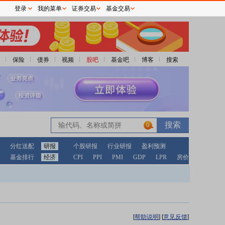
登录
我的菜单
证券交易
基金交易
保险
债券
视频
股吧
基金吧
博客
搜索
0
分红送配
研报
个股研报
行业研报
盈利预测
基金排行
经济
CPI
PPI
PMI
GDP
LPR
房价
[
帮助说明
]
[
意见反馈
]