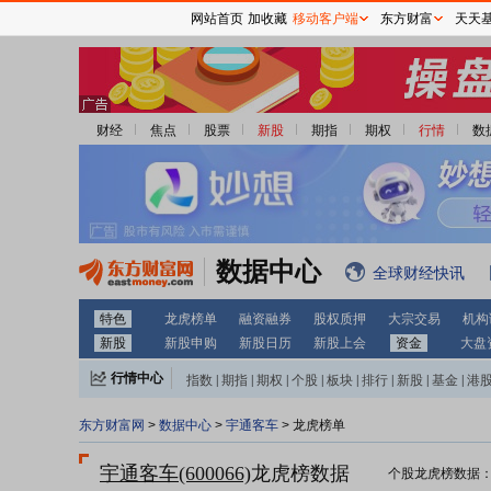
网站首页
加收藏
移动客户端
东方财富
天天
财经
焦点
股票
新股
期指
期权
行情
数
数据中心
全球财经快讯
特色
龙虎榜单
融资融券
股权质押
大宗交易
机构
新股
新股申购
新股日历
新股上会
资金
大盘
行情中心
指数
|
期指
|
期权
|
个股
|
板块
|
排行
|
新股
|
基金
|
港
东方财富网
>
数据中心
>
宇通客车
> 龙虎榜单
宇通客车(600066)
龙虎榜数据
个股龙虎榜数据