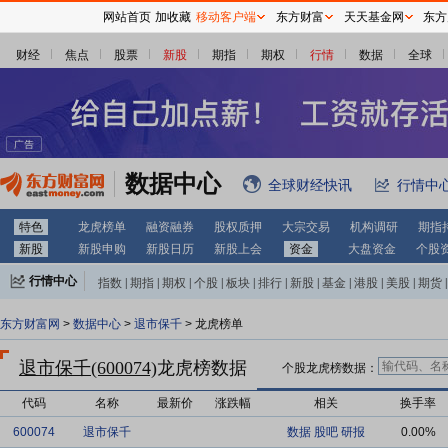
网站首页
加收藏
移动客户端
东方财富
天天基金网
东方
财经
焦点
股票
新股
期指
期权
行情
数据
全球
数据中心
全球财经快讯
行情中
特色
龙虎榜单
融资融券
股权质押
大宗交易
机构调研
期指
新股
新股申购
新股日历
新股上会
资金
大盘资金
个股
行情中心
指数
|
期指
|
期权
|
个股
|
板块
|
排行
|
新股
|
基金
|
港股
|
美股
|
期货
|
外汇
|
黄金
|
自选股
|
自选基金
东方财富网
>
数据中心
>
退市保千
> 龙虎榜单
退市保千(600074)
龙虎榜数据
个股龙虎榜数据：
代码
名称
最新价
涨跌幅
相关
换手率
600074
退市保千
数据
股吧
研报
0.00%