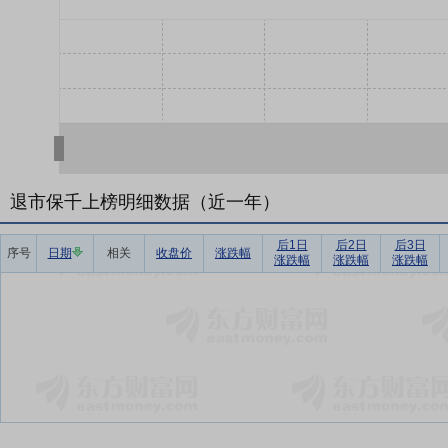
退市保千上榜明细数据（近一年）
后1日
后2日
后3日
序号
日期
相关
收盘价
涨跌幅
涨跌幅
涨跌幅
涨跌幅