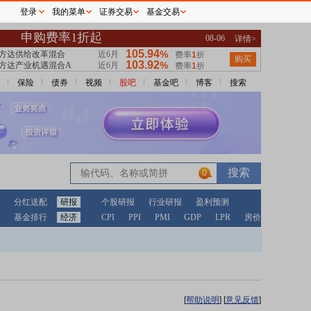
登录
我的菜单
证券交易
基金交易
保险
债券
视频
股吧
基金吧
博客
搜索
0
分红送配
研报
个股研报
行业研报
盈利预测
基金排行
经济
CPI
PPI
PMI
GDP
LPR
房价
[
帮助说明
]
[
意见反馈
]