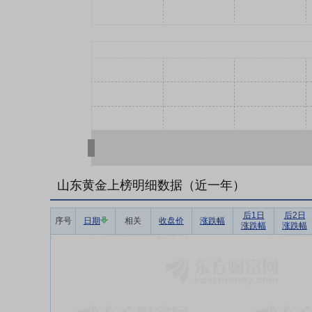
山东黄金上榜明细数据（近一年）
后1日
后2日
序号
日期
相关
收盘价
涨跌幅
涨跌幅
涨跌幅