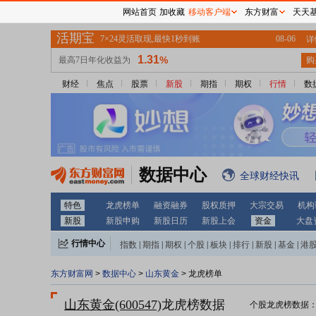
网站首页
加收藏
移动客户端
东方财富
天天
财经
焦点
股票
新股
期指
期权
行情
数
数据中心
全球财经快讯
特色
龙虎榜单
融资融券
股权质押
大宗交易
机构
新股
新股申购
新股日历
新股上会
资金
大盘
行情中心
指数
|
期指
|
期权
|
个股
|
板块
|
排行
|
新股
|
基金
|
港
东方财富网
>
数据中心
>
山东黄金
> 龙虎榜单
山东黄金(600547)
龙虎榜数据
个股龙虎榜数据