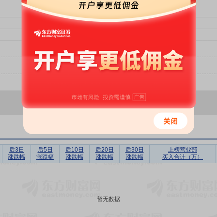
后3日
后5日
后10日
后20日
后30日
上榜营业部
涨跌幅
涨跌幅
涨跌幅
涨跌幅
涨跌幅
买入合计（万）
暂无数据