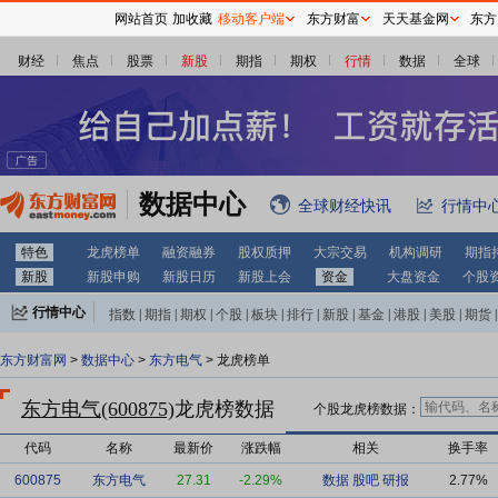
网站首页
加收藏
移动客户端
东方财富
天天基金网
东方
财经
焦点
股票
新股
期指
期权
行情
数据
全球
数据中心
全球财经快讯
行情中
特色
龙虎榜单
融资融券
股权质押
大宗交易
机构调研
期指
新股
新股申购
新股日历
新股上会
资金
大盘资金
个股
行情中心
指数
|
期指
|
期权
|
个股
|
板块
|
排行
|
新股
|
基金
|
港股
|
美股
|
期货
|
外汇
|
黄金
|
自选股
|
自选基金
东方财富网
>
数据中心
>
东方电气
> 龙虎榜单
东方电气(600875)
龙虎榜数据
个股龙虎榜数据：
代码
名称
最新价
涨跌幅
相关
换手率
600875
东方电气
27.31
-2.29%
数据
股吧
研报
2.77%