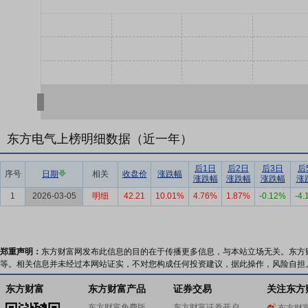
东方电气上榜明细数据（近一年）
后1日
后2日
后3日
后
序号
日期
相关
收盘价
涨跌幅
涨跌幅
涨跌幅
涨跌幅
涨
1
2026-03-05
明细
42.21
10.01%
4.76%
1.87%
-0.12%
-4
郑重声明：
东方财富网发布此信息的目的在于传播更多信息，与本站立场无关。东方
等。相关信息并未经过本网站证实，不对您构成任何投资建议，据此操作，风险自担