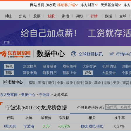
网站首页
加收藏
移动客户端
东方财富
天天基金网
东方
财经
焦点
股票
新股
期指
期权
行情
数据
全球
数据中心
全球财经快讯
行情中
特色
龙虎榜单
融资融券
股权质押
大宗交易
机构调研
期指
新股
新股申购
新股日历
新股上会
资金
大盘资金
个股
行情中心
指数
|
期指
|
期权
|
个股
|
板块
|
排行
|
新股
|
基金
|
港股
|
美股
|
期货
|
外汇
|
黄金
|
自选股
|
自选基金
东方财富网
>
数据中心
>
宁波港
> 龙虎榜单
宁波港(601018)
龙虎榜数据
个股龙虎榜数据：
代码
名称
最新价
涨跌幅
相关
换手率
601018
宁波港
3.35
-0.89%
数据
股吧
研报
0.27%