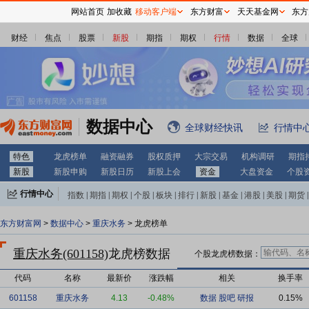
网站首页
加收藏
移动客户端
东方财富
天天基金网
东方
财经
焦点
股票
新股
期指
期权
行情
数据
全球
数据中心
全球财经快讯
行情中
特色
龙虎榜单
融资融券
股权质押
大宗交易
机构调研
期指
新股
新股申购
新股日历
新股上会
资金
大盘资金
个股
行情中心
指数
|
期指
|
期权
|
个股
|
板块
|
排行
|
新股
|
基金
|
港股
|
美股
|
期货
|
外汇
|
黄金
|
自选股
|
自选基金
东方财富网
>
数据中心
>
重庆水务
> 龙虎榜单
重庆水务(601158)
龙虎榜数据
个股龙虎榜数据：
代码
名称
最新价
涨跌幅
相关
换手率
601158
重庆水务
4.13
-0.48%
数据
股吧
研报
0.15%