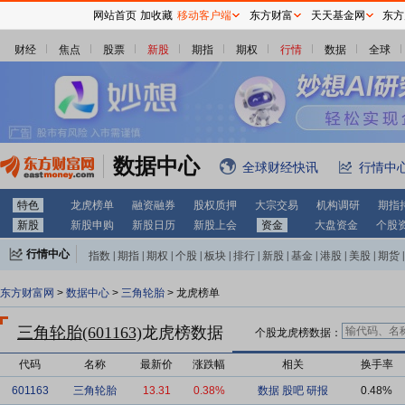
网站首页
加收藏
移动客户端
东方财富
天天基金网
东方
财经
焦点
股票
新股
期指
期权
行情
数据
全球
数据中心
全球财经快讯
行情中
特色
龙虎榜单
融资融券
股权质押
大宗交易
机构调研
期指
新股
新股申购
新股日历
新股上会
资金
大盘资金
个股
行情中心
指数
|
期指
|
期权
|
个股
|
板块
|
排行
|
新股
|
基金
|
港股
|
美股
|
期货
|
外汇
|
黄金
|
自选股
|
自选基金
东方财富网
>
数据中心
>
三角轮胎
> 龙虎榜单
三角轮胎(601163)
龙虎榜数据
个股龙虎榜数据：
代码
名称
最新价
涨跌幅
相关
换手率
601163
三角轮胎
13.31
0.38%
数据
股吧
研报
0.48%