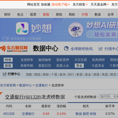
网站首页
加收藏
移动客户端
东方财富
天天基金网
东方
财经
焦点
股票
新股
期指
期权
行情
数据
全球
数据中心
全球财经快讯
行情中
特色
龙虎榜单
融资融券
股权质押
大宗交易
机构调研
期指
新股
新股申购
新股日历
新股上会
资金
大盘资金
个股
行情中心
指数
|
期指
|
期权
|
个股
|
板块
|
排行
|
新股
|
基金
|
港股
|
美股
|
期货
|
外汇
|
黄金
|
自选股
|
自选基金
东方财富网
>
数据中心
>
交通银行
> 龙虎榜单
交通银行(601328)
龙虎榜数据
个股龙虎榜数据：
代码
名称
最新价
涨跌幅
相关
换手率
601328
交通银行
6.94
0.14%
数据
股吧
研报
0.57%