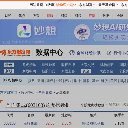
网站首页
加收藏
移动客户端
东方财富
天天基金网
东方
财经
焦点
股票
新股
期指
期权
行情
数据
全球
数据中心
全球财经快讯
行情中
特色
龙虎榜单
融资融券
股权质押
大宗交易
机构调研
期指
新股
新股申购
新股日历
新股上会
资金
大盘资金
个股
行情中心
指数
|
期指
|
期权
|
个股
|
板块
|
排行
|
新股
|
基金
|
港股
|
美股
|
期货
|
外汇
|
黄金
|
自选股
|
自选基金
东方财富网
>
数据中心
>
圣晖集成
> 龙虎榜单
圣晖集成(603163)
龙虎榜数据
个股龙虎榜数据：
代码
名称
最新价
涨跌幅
相关
换手率
603163
圣晖集成
82.60
2.56%
数据
股吧
研报
3.18%