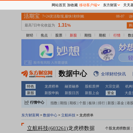
网站首页
加收藏
移动客户端
东方财富
天天
财经
焦点
股票
新股
期指
期权
行情
数
数据中心
全球财经快讯
特色
龙虎榜单
融资融券
股权质押
大宗交易
机构
新股
新股申购
新股日历
新股上会
资金
大盘
行情中心
指数
|
期指
|
期权
|
个股
|
板块
|
排行
|
新股
|
基金
|
港
东方财富网
>
数据中心
>
立航科技
> 龙虎榜单
立航科技(603261)
龙虎榜数据
个股龙虎榜数据