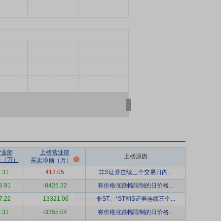
营业部
上榜营业部
上榜原因
计（万）
买卖净额（万）
.31
413.05
非S证券连续三个交易日内...
8.91
-8425.32
有价格涨跌幅限制的日价格...
7.22
-13321.06
非ST、*ST和S证券连续三个...
.31
-3355.04
有价格涨跌幅限制的日价格...