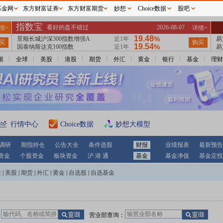
基金网
东方财富证券
东方财富期货
妙想
Choice数据
股吧
据
全球
美股
港股
期货
外汇
黄金
银行
基金
理财
行情中心
Choice数据
妙想大模型
调研
期指持仓
公告大全
条件选股
财报
业绩报表
最新预告
资金
个股资金
板块资金
沪 港 通
基金
基金净值
基金定投
股
|
美股
|
期货
|
外汇
|
黄金
|
自选股
|
自选基金
：
营业部查询：