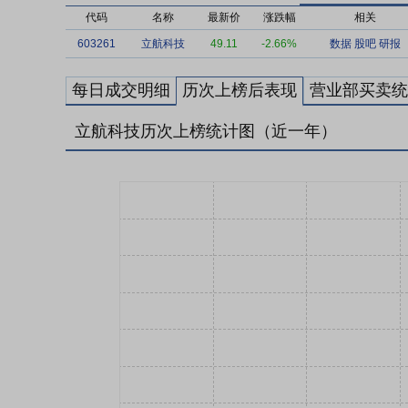
代码
名称
最新价
涨跌幅
相关
603261
立航科技
49.11
-2.66%
数据
股吧
研报
每日成交明细
历次上榜后表现
营业部买卖统
立航科技历次上榜统计图（近一年）