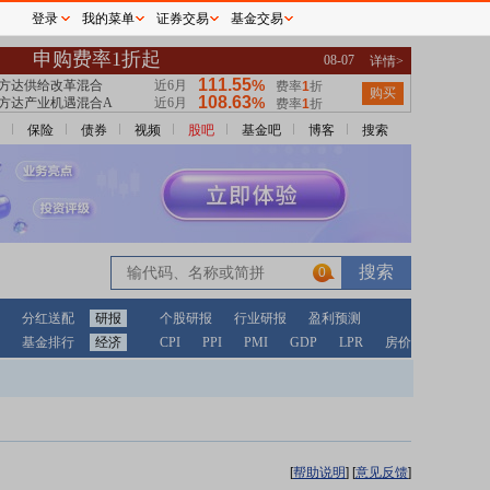
登录
我的菜单
证券交易
基金交易
保险
债券
视频
股吧
基金吧
博客
搜索
0
分红送配
研报
个股研报
行业研报
盈利预测
基金排行
经济
CPI
PPI
PMI
GDP
LPR
房价
[
帮助说明
]
[
意见反馈
]