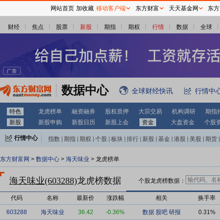
网站首页
加收藏
移动客户端
东方财富
天天基金网
东方
财经
焦点
股票
新股
期指
期权
行情
数据
全球
数据中心
全球财经快讯
行情中
特色
龙虎榜单
融资融券
股权质押
大宗交易
机构调研
期指
新股
新股申购
新股日历
新股上会
资金
大盘资金
个股
行情中心
指数
|
期指
|
期权
|
个股
|
板块
|
排行
|
新股
|
基金
|
港股
|
美股
|
期货
|
外汇
|
黄金
|
自选股
|
自选基金
东方财富网
>
数据中心
>
海天味业
> 龙虎榜单
海天味业(603288)
龙虎榜数据
个股龙虎榜数据：
代码
名称
最新价
涨跌幅
相关
换手率
603288
海天味业
36.42
-0.36%
数据
股吧
研报
0.31%