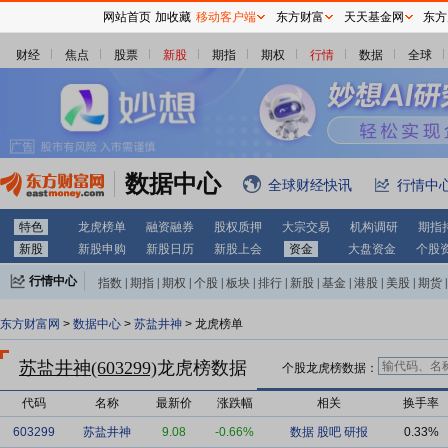
网站首页
加收藏
移动客户端
东方财富
天天基金网
东方
财经
焦点
股票
新股
期指
期权
行情
数据
全球
数据中心
全球财经快讯
行情中
特色
龙虎榜单
融资融券
股权质押
大宗交易
机构调研
期指
新股
新股申购
新股日历
新股上会
资金
大盘资金
个股
行情中心
指数
|
期指
|
期权
|
个股
|
板块
|
排行
|
新股
|
基金
|
港股
|
美股
|
期货
|
外汇
|
黄金
|
自选股
|
自选基金
东方财富网
>
数据中心
>
苏盐井神
> 龙虎榜单
苏盐井神(603299)
龙虎榜数据
个股龙虎榜数据：
代码
名称
最新价
涨跌幅
相关
换手率
603299
苏盐井神
9.08
-0.66%
数据
股吧
研报
0.33%