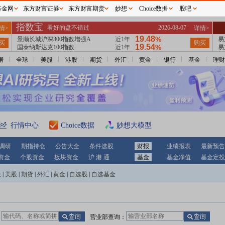
基金网
东方财富证券
东方财富期货
妙想
Choice数据
股吧
据
全球
美股
港股
期货
外汇
黄金
银行
基金
理财
行情中心
Choice数据
妙想大模型
调研
期指持仓
公告大全
条件选股
财报
业绩报表
最新预告
资金
个股资金
板块资金
沪 港 通
基金
基金净值
基金定投
股
|
美股
|
期货
|
外汇
|
黄金
|
自选股
|
自选基金
：
营业部查询：