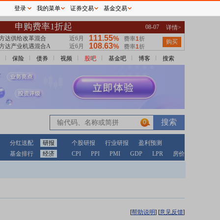
登录
我的菜单
证券交易
基金交易
保险
债券
视频
股吧
基金吧
博客
搜索
0
分红送配
研报
个股研报
行业研报
盈利预测
基金排行
经济
CPI
PPI
PMI
GDP
LPR
房价
[
帮助说明
]
[
意见反馈
]