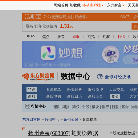
网站首页
加收藏
移动客户端
东方财富
天天
财经
焦点
股票
新股
期指
期权
行情
数
数据中心
全球财经快讯
特色
龙虎榜单
融资融券
股权质押
大宗交易
机构
新股
新股申购
新股日历
新股上会
资金
大盘
行情中心
指数
|
期指
|
期权
|
个股
|
板块
|
排行
|
新股
|
基金
|
港
东方财富网
>
数据中心
>
扬州金泉
> 龙虎榜单
扬州金泉(603307)
龙虎榜数据
个股龙虎榜数据