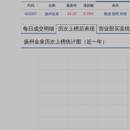
代码
名称
最新价
涨跌幅
相关
603307
扬州金泉
24.23
0.79%
数据
股吧
研报
每日成交明细
历次上榜后表现
营业部买卖统
扬州金泉历次上榜统计图（近一年）