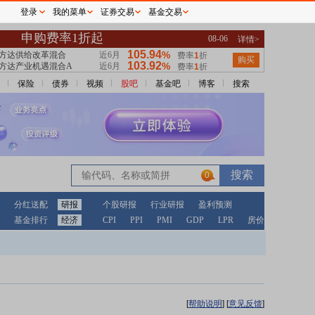
登录
我的菜单
证券交易
基金交易
保险
债券
视频
股吧
基金吧
博客
搜索
0
分红送配
研报
个股研报
行业研报
盈利预测
基金排行
经济
CPI
PPI
PMI
GDP
LPR
房价
[
帮助说明
]
[
意见反馈
]