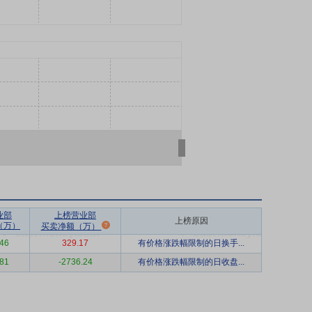
业部
上榜营业部
上榜原因
（万）
买卖净额（万）
46
329.17
有价格涨跌幅限制的日换手...
81
-2736.24
有价格涨跌幅限制的日收盘...