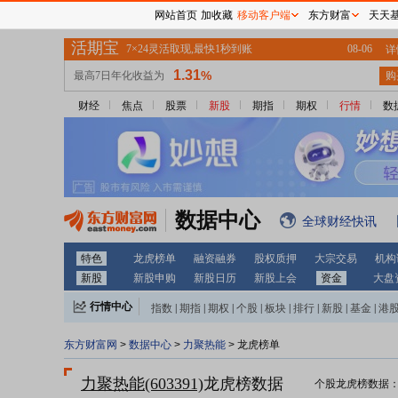
网站首页
加收藏
移动客户端
东方财富
天天
财经
焦点
股票
新股
期指
期权
行情
数
数据中心
全球财经快讯
特色
龙虎榜单
融资融券
股权质押
大宗交易
机构
新股
新股申购
新股日历
新股上会
资金
大盘
行情中心
指数
|
期指
|
期权
|
个股
|
板块
|
排行
|
新股
|
基金
|
港
东方财富网
>
数据中心
>
力聚热能
> 龙虎榜单
力聚热能(603391)
龙虎榜数据
个股龙虎榜数据