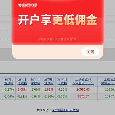
后3日
后5日
后10日
后20日
后30日
上榜营业部
上榜营
幅
涨跌幅
涨跌幅
涨跌幅
涨跌幅
涨跌幅
买入合计（万）
卖出合计
%
-5.27%
2.08%
-2.69%
1.81%
-4.15%
10585.63
10256.
%
-2.64%
-0.91%
-0.94%
-2.86%
-5.05%
7571.57
10307.
数据来源：
东方财富Choice数据