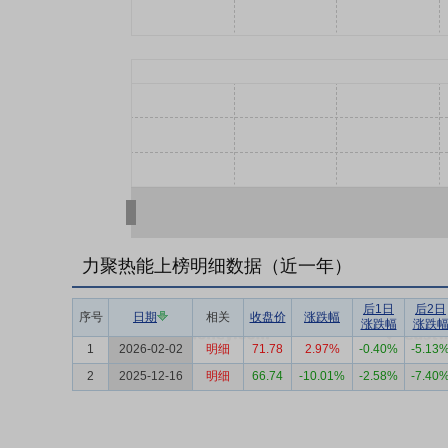
力聚热能上榜明细数据（近一年）
后1日
后2日
序号
日期
相关
收盘价
涨跌幅
涨跌幅
涨跌
1
2026-02-02
明细
71.78
2.97%
-0.40%
-5.13
2
2025-12-16
明细
66.74
-10.01%
-2.58%
-7.40