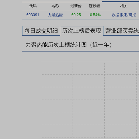
代码
名称
最新价
涨跌幅
相关
603391
力聚热能
60.25
-0.54%
数据
股吧
研报
每日成交明细
历次上榜后表现
营业部买卖统
力聚热能历次上榜统计图（近一年）