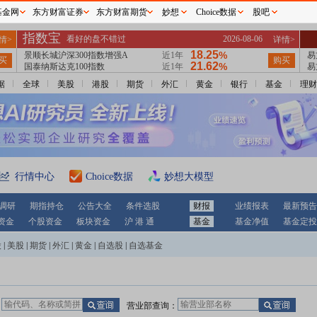
基金网
东方财富证券
东方财富期货
妙想
Choice数据
股吧
据
全球
美股
港股
期货
外汇
黄金
银行
基金
理财
行情中心
Choice数据
妙想大模型
调研
期指持仓
公告大全
条件选股
财报
业绩报表
最新预告
资金
个股资金
板块资金
沪 港 通
基金
基金净值
基金定投
股
|
美股
|
期货
|
外汇
|
黄金
|
自选股
|
自选基金
：
营业部查询：