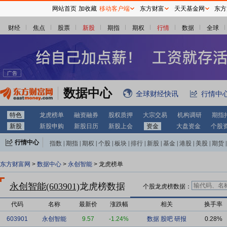
网站首页
加收藏
移动客户端
东方财富
天天基金网
东方
财经
焦点
股票
新股
期指
期权
行情
数据
全球
数据中心
全球财经快讯
行情中
特色
龙虎榜单
融资融券
股权质押
大宗交易
机构调研
期指
新股
新股申购
新股日历
新股上会
资金
大盘资金
个股
行情中心
指数
|
期指
|
期权
|
个股
|
板块
|
排行
|
新股
|
基金
|
港股
|
美股
|
期货
|
外汇
|
黄金
|
自选股
|
自选基金
东方财富网
>
数据中心
>
永创智能
> 龙虎榜单
永创智能(603901)
龙虎榜数据
个股龙虎榜数据：
代码
名称
最新价
涨跌幅
相关
换手率
603901
永创智能
9.57
-1.24%
数据
股吧
研报
0.28%