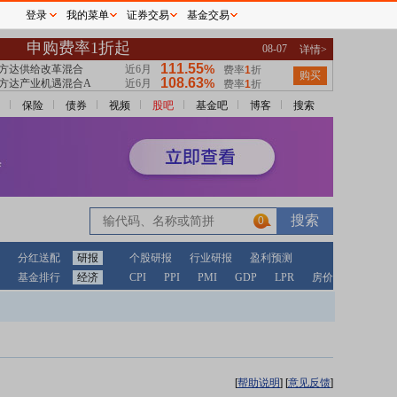
登录
我的菜单
证券交易
基金交易
保险
债券
视频
股吧
基金吧
博客
搜索
0
分红送配
研报
个股研报
行业研报
盈利预测
基金排行
经济
CPI
PPI
PMI
GDP
LPR
房价
[
帮助说明
]
[
意见反馈
]