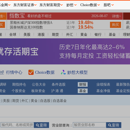
基金网
东方财富证券
东方财富期货
妙想
Choice数据
股吧
据
全球
美股
港股
期货
外汇
黄金
银行
基金
理财
行情中心
Choice数据
妙想大模型
调研
期指持仓
公告大全
条件选股
财报
业绩报表
最新预告
资金
个股资金
板块资金
沪 港 通
基金
基金净值
基金定投
股
|
美股
|
期货
|
外汇
|
黄金
|
自选股
|
自选基金
：
营业部查询：