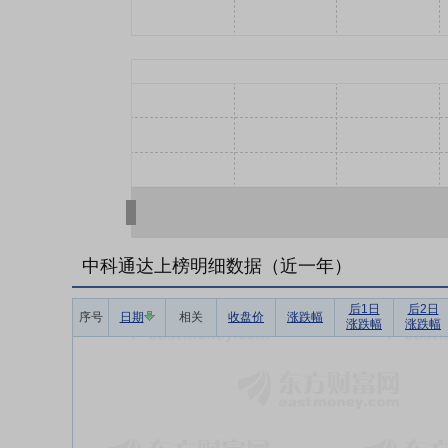
中科通达上榜明细数据（近一年）
后1日
后2日
序号
日期
相关
收盘价
涨跌幅
涨跌幅
涨跌幅