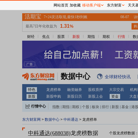
网站首页
加收藏
移动客户端
东方财富
天天
财经
焦点
股票
新股
期指
期权
行情
数
数据中心
全球财经快讯
特色
龙虎榜单
融资融券
股权质押
大宗交易
机构
新股
新股申购
新股日历
新股上会
资金
大盘
行情中心
指数
|
期指
|
期权
|
个股
|
板块
|
排行
|
新股
|
基金
|
港
东方财富网
>
数据中心
>
中科通达
> 龙虎榜单
中科通达(688038)
龙虎榜数据
个股龙虎榜数据