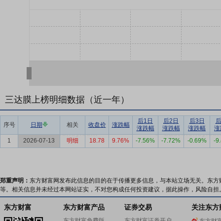
三达膜上榜明细数据（近一年）
后1日
后2日
后3日
后
序号
日期
相关
收盘价
涨跌幅
涨跌幅
涨跌幅
涨跌幅
涨
1
2026-07-13
明细
18.78
9.76%
-7.56%
-7.72%
-0.69%
-9
郑重声明：
东方财富网发布此信息的目的在于传播更多信息，与本站立场无关。东方
等。相关信息并未经过本网站证实，不对您构成任何投资建议，据此操作，风险自担