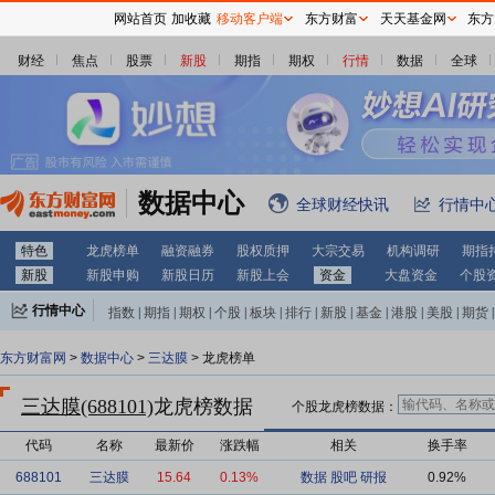
网站首页
加收藏
移动客户端
东方财富
天天基金网
东方
财经
焦点
股票
新股
期指
期权
行情
数据
全球
数据中心
全球财经快讯
行情中
特色
龙虎榜单
融资融券
股权质押
大宗交易
机构调研
期指
新股
新股申购
新股日历
新股上会
资金
大盘资金
个股
行情中心
指数
|
期指
|
期权
|
个股
|
板块
|
排行
|
新股
|
基金
|
港股
|
美股
|
期货
|
外汇
|
黄金
|
自选股
|
自选基金
东方财富网
>
数据中心
>
三达膜
> 龙虎榜单
三达膜(688101)
龙虎榜数据
个股龙虎榜数据：
代码
名称
最新价
涨跌幅
相关
换手率
688101
三达膜
15.64
0.13%
数据
股吧
研报
0.92%