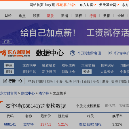
网站首页
加收藏
移动客户端
东方财富
天天基金网
东方
财经
焦点
股票
新股
期指
期权
行情
数据
全球
数据中心
全球财经快讯
行情中
特色
龙虎榜单
融资融券
股权质押
大宗交易
机构调研
期指
新股
新股申购
新股日历
新股上会
资金
大盘资金
个股
行情中心
指数
|
期指
|
期权
|
个股
|
板块
|
排行
|
新股
|
基金
|
港股
|
美股
|
期货
|
外汇
|
黄金
|
自选股
|
自选基金
东方财富网
>
数据中心
>
杰华特
> 龙虎榜单
杰华特(688141)
龙虎榜数据
个股龙虎榜数据：
代码
名称
最新价
涨跌幅
相关
换手率
688141
杰华特
137.51
5.21%
数据
股吧
研报
3.32%