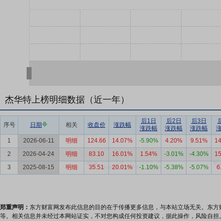
杰华特上榜明细数据（近一年）
后1日
后2日
后3日
序号
日期
相关
收盘价
涨跌幅
涨跌幅
涨跌幅
涨跌幅
1
2026-06-11
明细
124.66
14.07%
-5.90%
4.20%
9.51%
1
2
2026-04-24
明细
83.10
16.01%
1.54%
-3.01%
-4.30%
1
3
2025-08-15
明细
35.51
20.01%
-1.10%
-5.38%
-5.07%
6
郑重声明：
东方财富网发布此信息的目的在于传播更多信息，与本站立场无关。东方
等。相关信息并未经过本网站证实，不对您构成任何投资建议，据此操作，风险自担