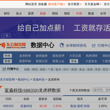
网站首页
加收藏
移动客户端
东方财富
天天基金网
东方
财经
焦点
股票
新股
期指
期权
行情
数据
全球
数据中心
全球财经快讯
行情中
特色
龙虎榜单
融资融券
股权质押
大宗交易
机构调研
期指
新股
新股申购
新股日历
新股上会
资金
大盘资金
个股
行情中心
指数
|
期指
|
期权
|
个股
|
板块
|
排行
|
新股
|
基金
|
港股
|
美股
|
期货
|
外汇
|
黄金
|
自选股
|
自选基金
东方财富网
>
数据中心
>
富淼科技
> 龙虎榜单
富淼科技(688350)
龙虎榜数据
个股龙虎榜数据：
代码
名称
最新价
涨跌幅
相关
换手率
688350
富淼科技
30.25
1.31%
数据
股吧
研报
1.95%