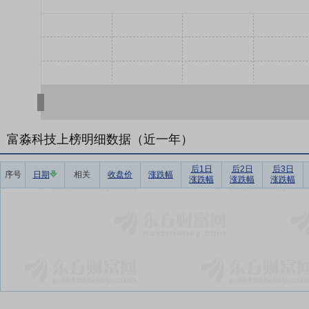
富淼科技上榜明细数据（近一年）
后1日
后2日
后3日
序号
日期
相关
收盘价
涨跌幅
涨跌幅
涨跌幅
涨跌幅