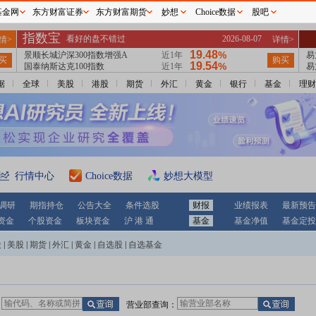
基金网
东方财富证券
东方财富期货
妙想
Choice数据
股吧
据
全球
美股
港股
期货
外汇
黄金
银行
基金
理财
行情中心
Choice数据
妙想大模型
调研
期指持仓
公告大全
条件选股
财报
业绩报表
最新预告
资金
个股资金
板块资金
沪 港 通
基金
基金净值
基金定投
股
|
美股
|
期货
|
外汇
|
黄金
|
自选股
|
自选基金
：
营业部查询：