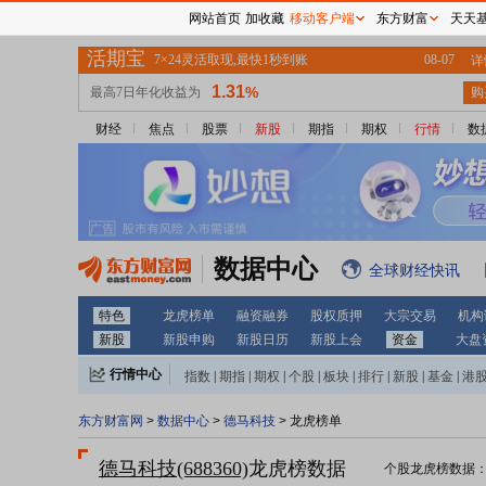
网站首页
加收藏
移动客户端
东方财富
天天
财经
焦点
股票
新股
期指
期权
行情
数
数据中心
全球财经快讯
特色
龙虎榜单
融资融券
股权质押
大宗交易
机构
新股
新股申购
新股日历
新股上会
资金
大盘
行情中心
指数
|
期指
|
期权
|
个股
|
板块
|
排行
|
新股
|
基金
|
港
东方财富网
>
数据中心
>
德马科技
> 龙虎榜单
德马科技(688360)
龙虎榜数据
个股龙虎榜数据