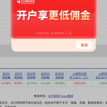
后3日
后5日
后10日
后20日
后30日
上榜营业部
上榜营
涨跌幅
涨跌幅
涨跌幅
涨跌幅
涨跌幅
买入合计（万）
卖出合计
10.88%
8.85%
-10.75%
-11.14%
-25.68%
13314.63
1258
数据来源：
东方财富Choice数据
场无关。东方财富网不保证该信息（包括但不限于文字、视频、音频、数据及图表）