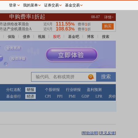
登录
我的菜单
证券交易
基金交易
保险
债券
视频
股吧
基金吧
博客
搜索
0
分红送配
研报
个股研报
行业研报
盈利预测
基金排行
经济
CPI
PPI
PMI
GDP
LPR
房价
[
帮助说明
]
[
意见反馈
]