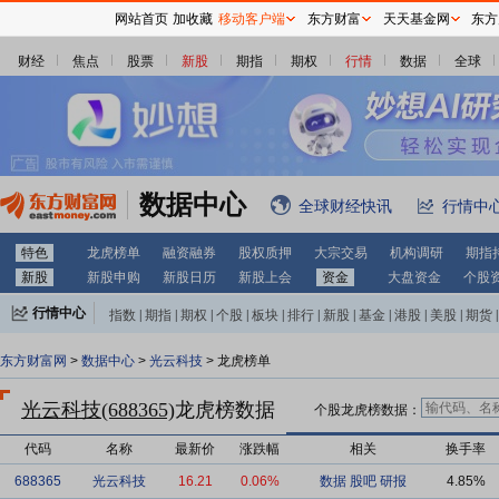
网站首页
加收藏
移动客户端
东方财富
天天基金网
东方
财经
焦点
股票
新股
期指
期权
行情
数据
全球
数据中心
全球财经快讯
行情中
特色
龙虎榜单
融资融券
股权质押
大宗交易
机构调研
期指
新股
新股申购
新股日历
新股上会
资金
大盘资金
个股
行情中心
指数
|
期指
|
期权
|
个股
|
板块
|
排行
|
新股
|
基金
|
港股
|
美股
|
期货
|
外汇
|
黄金
|
自选股
|
自选基金
东方财富网
>
数据中心
>
光云科技
> 龙虎榜单
光云科技(688365)
龙虎榜数据
个股龙虎榜数据：
代码
名称
最新价
涨跌幅
相关
换手率
688365
光云科技
16.21
0.06%
数据
股吧
研报
4.85%