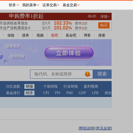
登录
我的菜单
证券交易
基金交易
保险
债券
视频
股吧
基金吧
博客
搜索
1
分红送配
研报
个股研报
行业研报
盈利预测
基金排行
经济
CPI
PPI
PMI
GDP
LPR
房价
[
帮助说明
]
[
意见反馈
]