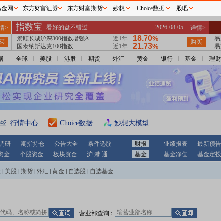
基金网
东方财富证券
东方财富期货
妙想
Choice数据
股吧
据
全球
美股
港股
期货
外汇
黄金
银行
基金
理财
行情中心
Choice数据
妙想大模型
调研
期指持仓
公告大全
条件选股
财报
业绩报表
最新预告
资金
个股资金
板块资金
沪 港 通
基金
基金净值
基金定投
股
|
美股
|
期货
|
外汇
|
黄金
|
自选股
|
自选基金
营业部查询：