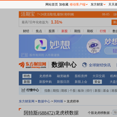
网站首页
加收藏
移动客户端
东方财富
天天
财经
焦点
股票
新股
期指
期权
行情
数
数据中心
全球财经快讯
特色
龙虎榜单
融资融券
股权质押
大宗交易
机构
新股
新股申购
新股日历
新股上会
资金
大盘
行情中心
指数
|
期指
|
期权
|
个股
|
板块
|
排行
|
新股
|
基金
|
港
东方财富网
>
数据中心
>
阿特斯
> 龙虎榜单
阿特斯(688472)
龙虎榜数据
个股龙虎榜数据：