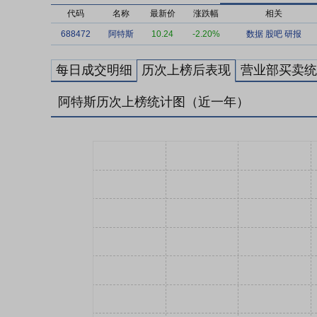
代码
名称
最新价
涨跌幅
相关
688472
阿特斯
10.24
-2.20%
数据
股吧
研报
每日成交明细
历次上榜后表现
营业部买卖统
阿特斯历次上榜统计图（近一年）