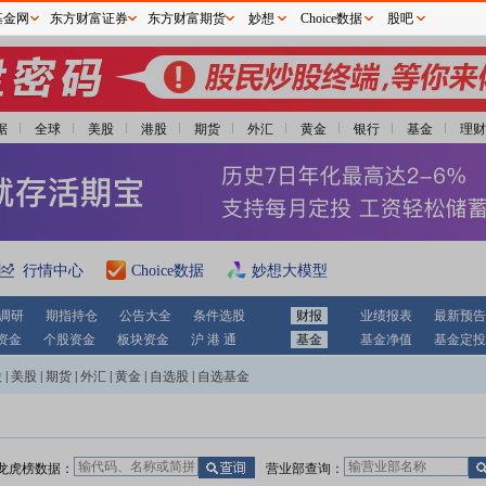
基金网
东方财富证券
东方财富期货
妙想
Choice数据
股吧
据
全球
美股
港股
期货
外汇
黄金
银行
基金
理财
行情中心
Choice数据
妙想大模型
调研
期指持仓
公告大全
条件选股
财报
业绩报表
最新预告
资金
个股资金
板块资金
沪 港 通
基金
基金净值
基金定投
股
|
美股
|
期货
|
外汇
|
黄金
|
自选股
|
自选基金
龙虎榜数据：
营业部查询：