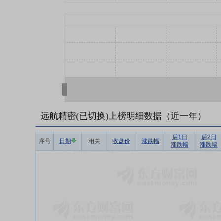
远航精密(已切换)上榜明细数据（近一年）
后1日
后2日
序号
日期
相关
收盘价
涨跌幅
涨跌幅
涨跌幅