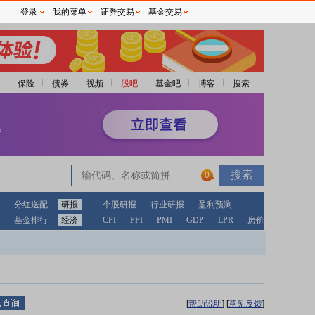
登录
我的菜单
证券交易
基金交易
保险
债券
视频
股吧
基金吧
博客
搜索
0
分红送配
研报
个股研报
行业研报
盈利预测
基金排行
经济
CPI
PPI
PMI
GDP
LPR
房价
[
帮助说明
]
[
意见反馈
]