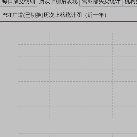
每日成交明细
历次上榜后表现
营业部买卖统计
机构
*ST广道(已切换)历次上榜统计图（近一年）