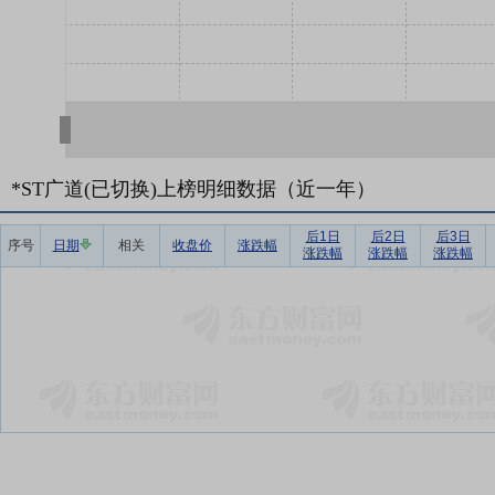
*ST广道(已切换)上榜明细数据（近一年）
后1日
后2日
后3日
序号
日期
相关
收盘价
涨跌幅
涨跌幅
涨跌幅
涨跌幅