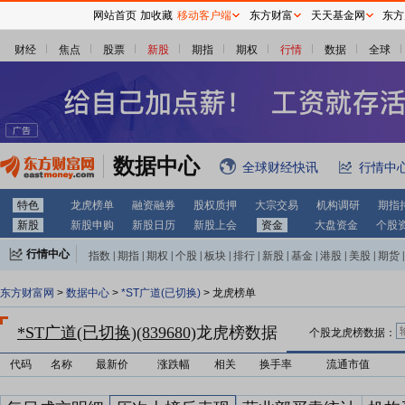
网站首页
加收藏
移动客户端
东方财富
天天基金网
东方
财经
焦点
股票
新股
期指
期权
行情
数据
全球
数据中心
全球财经快讯
行情中
特色
龙虎榜单
融资融券
股权质押
大宗交易
机构调研
期指
新股
新股申购
新股日历
新股上会
资金
大盘资金
个股
行情中心
指数
|
期指
|
期权
|
个股
|
板块
|
排行
|
新股
|
基金
|
港股
|
美股
|
期货
|
外汇
|
黄金
|
自选股
|
自选基金
东方财富网
>
数据中心
>
*ST广道(已切换)
> 龙虎榜单
*ST广道(已切换)(839680)
龙虎榜数据
个股龙虎榜数据：
代码
名称
最新价
涨跌幅
相关
换手率
流通市值