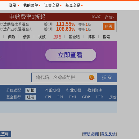
登录
我的菜单
证券交易
基金交易
保险
债券
视频
股吧
基金吧
博客
搜索
0
分红送配
研报
个股研报
行业研报
盈利预测
基金排行
经济
CPI
PPI
PMI
GDP
LPR
房价
[
帮助说明
]
[
意见反馈
]