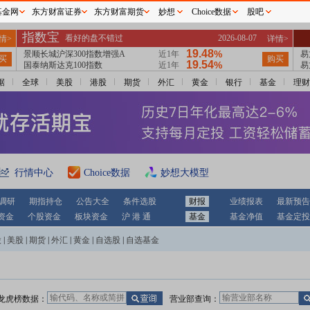
基金网
东方财富证券
东方财富期货
妙想
Choice数据
股吧
据
全球
美股
港股
期货
外汇
黄金
银行
基金
理财
行情中心
Choice数据
妙想大模型
调研
期指持仓
公告大全
条件选股
财报
业绩报表
最新预告
资金
个股资金
板块资金
沪 港 通
基金
基金净值
基金定投
股
|
美股
|
期货
|
外汇
|
黄金
|
自选股
|
自选基金
龙虎榜数据：
营业部查询：