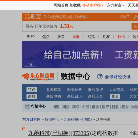
网站首页
加收藏
移动客户端
东方财富
天天
财经
焦点
股票
新股
期指
期权
行情
数
数据中心
全球财经快讯
特色
龙虎榜单
融资融券
股权质押
大宗交易
机构
新股
新股申购
新股日历
新股上会
资金
大盘
行情中心
指数
|
期指
|
期权
|
个股
|
板块
|
排行
|
新股
|
基金
|
港
东方财富网
>
数据中心
>
九菱科技(已切换)
> 龙虎榜单
九菱科技(已切换)(873305)
龙虎榜数据
个股