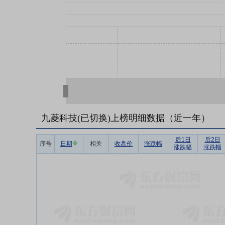
九菱科技(已切换)上榜明细数据（近一年）
后1日
后2日
序号
日期
相关
收盘价
涨跌幅
涨跌幅
涨跌幅