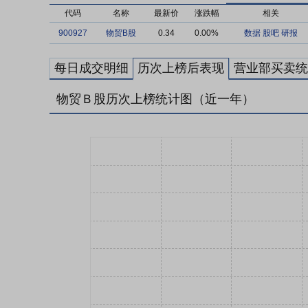
代码
名称
最新价
涨跌幅
相关
900927
物贸B股
0.34
0.00%
数据
股吧
研报
每日成交明细
历次上榜后表现
营业部买卖统
物贸Ｂ股历次上榜统计图（近一年）