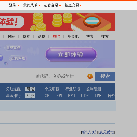
登录
我的菜单
证券交易
基金交易
保险
债券
视频
股吧
基金吧
博客
搜索
0
分红送配
研报
个股研报
行业研报
盈利预测
基金排行
经济
CPI
PPI
PMI
GDP
LPR
房价
[
帮助说明
]
[
意见反馈
]