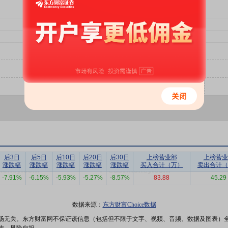
后3日
后5日
后10日
后20日
后30日
上榜营业部
上榜营业
涨跌幅
涨跌幅
涨跌幅
涨跌幅
涨跌幅
买入合计（万）
卖出合计（
-7.91%
-6.15%
-5.93%
-5.27%
-8.57%
83.88
45.29
数据来源：
东方财富Choice数据
场无关。东方财富网不保证该信息（包括但不限于文字、视频、音频、数据及图表）