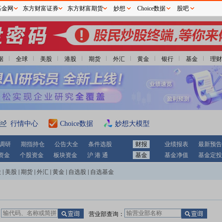
基金网
东方财富证券
东方财富期货
妙想
Choice数据
股吧
据
全球
美股
港股
期货
外汇
黄金
银行
基金
理财
行情中心
Choice数据
妙想大模型
调研
期指持仓
公告大全
条件选股
财报
业绩报表
最新预告
资金
个股资金
板块资金
沪 港 通
基金
基金净值
基金定投
股
|
美股
|
期货
|
外汇
|
黄金
|
自选股
|
自选基金
：
营业部查询：