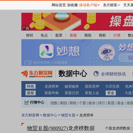
网站首页
加收藏
移动客户端
东方财富
天天
财经
焦点
股票
新股
期指
期权
行情
数
数据中心
全球财经快讯
特色
龙虎榜单
融资融券
股权质押
大宗交易
机构
新股
新股申购
新股日历
新股上会
资金
大盘
行情中心
指数
|
期指
|
期权
|
个股
|
板块
|
排行
|
新股
|
基金
|
港
东方财富网
>
数据中心
>
物贸Ｂ股
> 龙虎榜单
物贸Ｂ股(900927)
龙虎榜数据
个股龙虎榜数据