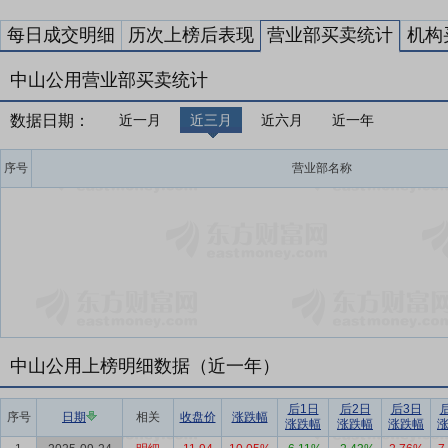
每日成交明细
历次上榜后表现
营业部买卖统计
机构
中山公用营业部买卖统计
数据日期：
近一月
近三月
近六月
近一年
序号
营业部名称
中山公用上榜明细数据（近一年）
后1日
后2日
后3日
序号
日期
相关
收盘价
涨跌幅
涨跌幅
涨跌幅
涨跌幅