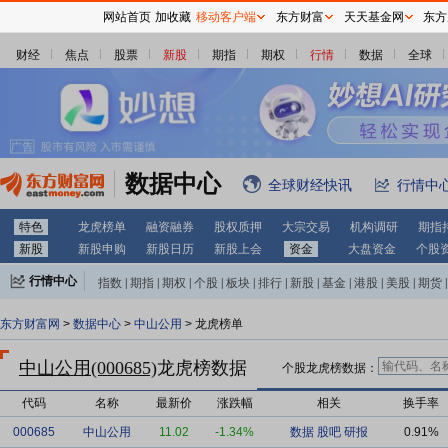
网站首页
加收藏
移动客户端
东方财富
天天基金网
东方
财经
焦点
股票
新股
期指
期权
行情
数据
全球
数据中心
全球财经快讯
行情中
特色
龙虎榜单
融资融券
股权质押
大宗交易
机构调研
期指
新股
新股申购
新股日历
新股上会
资金
大盘资金
个股
行情中心
指数
|
期指
|
期权
|
个股
|
板块
|
排行
|
新股
|
基金
|
港股
|
美股
|
期货
|
外汇
|
黄金
|
自选股
|
自选基金
东方财富网
>
数据中心
>
中山公用
> 龙虎榜单
中山公用(000685)
龙虎榜数据
个股龙虎榜数据：
代码
名称
最新价
涨跌幅
相关
换手率
000685
中山公用
11.02
-1.34%
数据
股吧
研报
0.91%