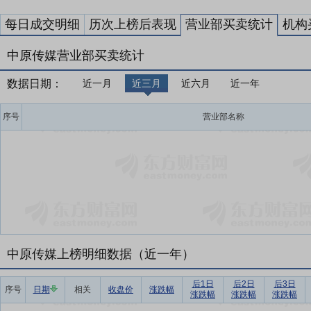
每日成交明细
历次上榜后表现
营业部买卖统计
机构
中原传媒营业部买卖统计
数据日期：
近一月
近三月
近六月
近一年
序号
营业部名称
中原传媒上榜明细数据（近一年）
后1日
后2日
后3日
序号
日期
相关
收盘价
涨跌幅
涨跌幅
涨跌幅
涨跌幅