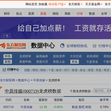
网站首页
加收藏
移动客户端
东方财富
天天基金网
东方
财经
焦点
股票
新股
期指
期权
行情
数据
全球
数据中心
全球财经快讯
行情中
特色
龙虎榜单
融资融券
股权质押
大宗交易
机构调研
期指
新股
新股申购
新股日历
新股上会
资金
大盘资金
个股
行情中心
指数
|
期指
|
期权
|
个股
|
板块
|
排行
|
新股
|
基金
|
港股
|
美股
|
期货
|
外汇
|
黄金
|
自选股
|
自选基金
东方财富网
>
数据中心
>
中原传媒
> 龙虎榜单
中原传媒(000719)
龙虎榜数据
个股龙虎榜数据：
代码
名称
最新价
涨跌幅
相关
换手率
000719
中原传媒
12.38
-0.80%
数据
股吧
研报
0.79%