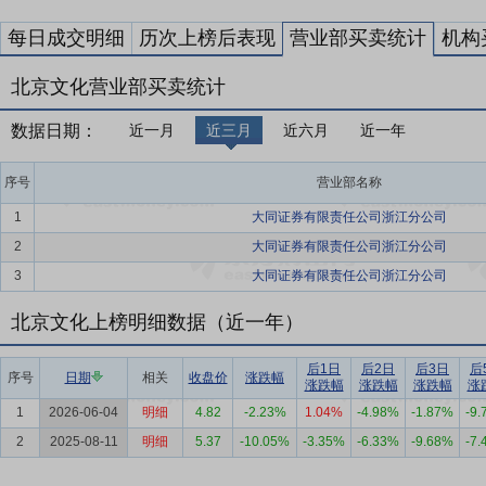
每日成交明细
历次上榜后表现
营业部买卖统计
机构
北京文化营业部买卖统计
数据日期：
近一月
近三月
近六月
近一年
序号
营业部名称
1
大同证券有限责任公司浙江分公司
2
大同证券有限责任公司浙江分公司
3
大同证券有限责任公司浙江分公司
北京文化上榜明细数据（近一年）
后1日
后2日
后3日
后
序号
日期
相关
收盘价
涨跌幅
涨跌幅
涨跌幅
涨跌幅
涨
1
2026-06-04
明细
4.82
-2.23%
1.04%
-4.98%
-1.87%
-9
2
2025-08-11
明细
5.37
-10.05%
-3.35%
-6.33%
-9.68%
-7