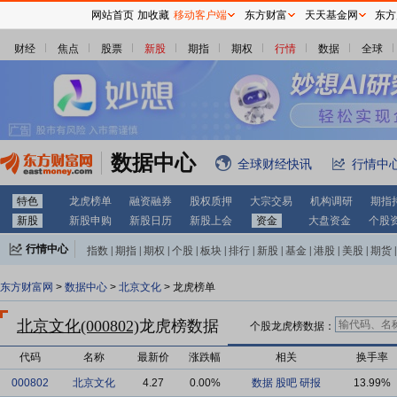
网站首页
加收藏
移动客户端
东方财富
天天基金网
东方
财经
焦点
股票
新股
期指
期权
行情
数据
全球
数据中心
全球财经快讯
行情中
特色
龙虎榜单
融资融券
股权质押
大宗交易
机构调研
期指
新股
新股申购
新股日历
新股上会
资金
大盘资金
个股
行情中心
指数
|
期指
|
期权
|
个股
|
板块
|
排行
|
新股
|
基金
|
港股
|
美股
|
期货
|
外汇
|
黄金
|
自选股
|
自选基金
东方财富网
>
数据中心
>
北京文化
> 龙虎榜单
北京文化(000802)
龙虎榜数据
个股龙虎榜数据：
代码
名称
最新价
涨跌幅
相关
换手率
000802
北京文化
4.27
0.00%
数据
股吧
研报
13.99%