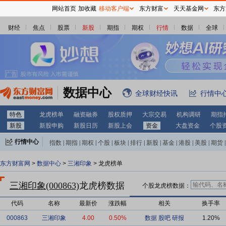
网站首页
加收藏
移动客户端
东方财富
天天基金网
东方
财经
焦点
股票
新股
期指
期权
行情
数据
全球
数据中心
全球财经快讯
行情中
特色
龙虎榜单
融资融券
股权质押
大宗交易
机构调研
期指
新股
新股申购
新股日历
新股上会
资金
大盘资金
个股
行情中心
指数
|
期指
|
期权
|
个股
|
板块
|
排行
|
新股
|
基金
|
港股
|
美股
|
期货
|
外汇
|
黄金
|
自选股
|
自选基金
东方财富网
>
数据中心
>
三湘印象
> 龙虎榜单
三湘印象(000863)
龙虎榜数据
个股龙虎榜数据：
代码
名称
最新价
涨跌幅
相关
换手率
000863
三湘印象
4.00
0.50%
数据
股吧
研报
1.20%