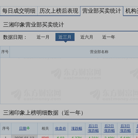
每日成交明细
历次上榜后表现
营业部买卖统计
机构
三湘印象营业部买卖统计
数据日期：
近一月
近三月
近六月
近一年
序号
营业部名称
三湘印象上榜明细数据（近一年）
后1日
后2日
后3日
序号
日期
相关
收盘价
涨跌幅
涨跌幅
涨跌幅
涨跌幅