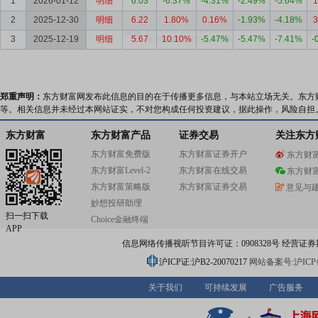
1
2026-01-12
明细
6.03
-6.37%
-4.31%
-2.49%
-5.64%
1
2
2025-12-30
明细
6.22
1.80%
0.16%
-1.93%
-4.18%
3
3
2025-12-19
明细
5.67
10.10%
-5.47%
-5.47%
-7.41%
-
郑重声明：
东方财富网发布此信息的目的在于传播更多信息，与本站立场无关。东方
等。相关信息并未经过本网站证实，不对您构成任何投资建议，据此操作，风险自担