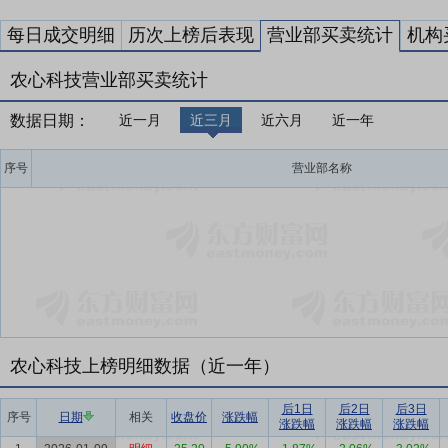
每日成交明细
历次上榜后表现
营业部买卖统计
机构
农心科技营业部买卖统计
数据日期：
近一月
近三月
近六月
近一年
序号
营业部名称
农心科技上榜明细数据（近一年）
后1日
后2日
后3日
序号
日期
相关
收盘价
涨跌幅
涨跌幅
涨跌幅
涨跌幅