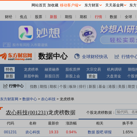
网站首页
加收藏
移动客户端
东方财富
天天基金网
东方
财经
焦点
股票
新股
期指
期权
行情
数据
全球
数据中心
全球财经快讯
行情中
特色
龙虎榜单
融资融券
股权质押
大宗交易
机构调研
期指
新股
新股申购
新股日历
新股上会
资金
大盘资金
个股
行情中心
指数
|
期指
|
期权
|
个股
|
板块
|
排行
|
新股
|
基金
|
港股
|
美股
|
期货
|
外汇
|
黄金
|
自选股
|
自选基金
东方财富网
>
数据中心
>
农心科技
> 龙虎榜单
农心科技(001231)
龙虎榜数据
个股龙虎榜数据：
代码
名称
最新价
涨跌幅
相关
换手率
001231
农心科技
19.33
0.94%
数据
股吧
研报
1.65%