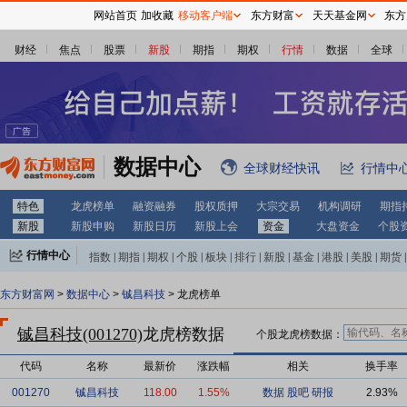
网站首页
加收藏
移动客户端
东方财富
天天基金网
东方
财经
焦点
股票
新股
期指
期权
行情
数据
全球
数据中心
全球财经快讯
行情中
特色
龙虎榜单
融资融券
股权质押
大宗交易
机构调研
期指
新股
新股申购
新股日历
新股上会
资金
大盘资金
个股
行情中心
指数
|
期指
|
期权
|
个股
|
板块
|
排行
|
新股
|
基金
|
港股
|
美股
|
期货
|
外汇
|
黄金
|
自选股
|
自选基金
东方财富网
>
数据中心
>
铖昌科技
> 龙虎榜单
铖昌科技(001270)
龙虎榜数据
个股龙虎榜数据：
代码
名称
最新价
涨跌幅
相关
换手率
001270
铖昌科技
118.00
1.55%
数据
股吧
研报
2.93%