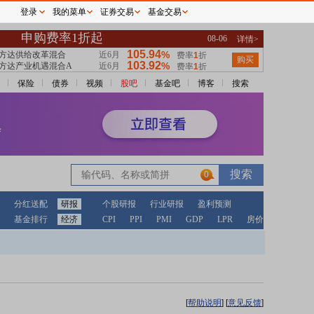
登录
我的菜单
证券交易
基金交易
保险
债券
视频
股吧
基金吧
博客
搜索
0
分红送配
研报
个股研报
行业研报
盈利预测
基金排行
经济
CPI
PPI
PMI
GDP
LPR
房价
[
帮助说明
]
[
意见反馈
]