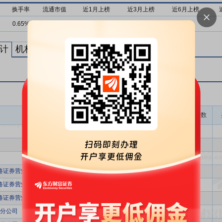
换手率
流通市值
近1月上榜
近3月上榜
近6月上榜
0.65%
89亿
0次
1次
1次
计
机构买卖统计
最新公告
龙虎榜成交金额(万)
上榜次数
5415.36
1
5415.36
1
5415.36
1
路证券营业部
2492.53
1
路证券营业部
2492.53
1
路证券营业部
2492.53
1
分公司
1889.59
1