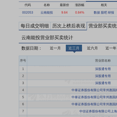
代码
名称
最新价
涨跌幅
相关
002053
云南能投
9.64
0.84%
数据
股吧
研报
每日成交明细
历次上榜后表现
营业部买卖统
云南能投营业部买卖统计
数据日期：
近一月
近三月
近六月
近一年
序号
营业部名称
1
深股通专用
2
深股通专用
3
深股通专用
4
中泰证券股份有限公司常州惠国
5
中泰证券股份有限公司常州惠国
6
中泰证券股份有限公司常州惠国
7
中信证券股份有限公司上海