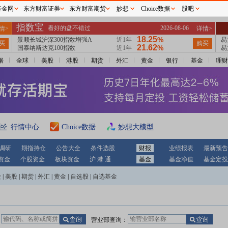
基金网
东方财富证券
东方财富期货
妙想
Choice数据
股吧
据
全球
美股
港股
期货
外汇
黄金
银行
基金
理财
行情中心
Choice数据
妙想大模型
调研
期指持仓
公告大全
条件选股
财报
业绩报表
最新预告
资金
个股资金
板块资金
沪 港 通
基金
基金净值
基金定投
股
|
美股
|
期货
|
外汇
|
黄金
|
自选股
|
自选基金
：
营业部查询：