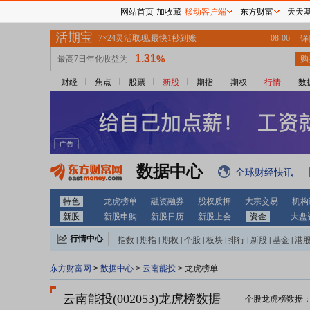
网站首页
加收藏
移动客户端
东方财富
天天
财经
焦点
股票
新股
期指
期权
行情
数
数据中心
全球财经快讯
特色
龙虎榜单
融资融券
股权质押
大宗交易
机构
新股
新股申购
新股日历
新股上会
资金
大盘
行情中心
指数
|
期指
|
期权
|
个股
|
板块
|
排行
|
新股
|
基金
|
港
东方财富网
>
数据中心
>
云南能投
> 龙虎榜单
云南能投(002053)
龙虎榜数据
个股龙虎榜数据