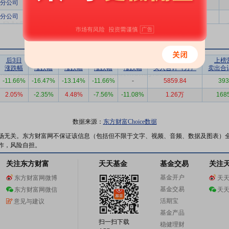
分公司
1889.59
1
分公司
1889.59
1
后3日
后5日
后10日
后20日
后30日
上榜营业部
上榜
涨跌幅
涨跌幅
涨跌幅
涨跌幅
涨跌幅
买入合计（万）
卖出合
-11.66%
-16.47%
-13.14%
-11.66%
-
5859.84
393
2.05%
-2.35%
4.48%
-7.56%
-11.08%
1.26万
168
数据来源：
东方财富Choice数据
场无关。东方财富网不保证该信息（包括但不限于文字、视频、音频、数据及图表）
作，风险自担。