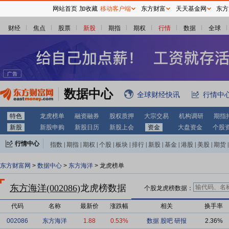
网站首页
加收藏
移动客户端
东方财富
天天基金网
东方
财经
焦点
股票
新股
期指
期权
行情
数据
全球
数据中心
全球财经快讯
行情中
特色
龙虎榜单
融资融券
股权质押
大宗交易
机构调研
期指
新股
新股申购
新股日历
新股上会
资金
大盘资金
个股
行情中心
指数
|
期指
|
期权
|
个股
|
板块
|
排行
|
新股
|
基金
|
港股
|
美股
|
期货
|
外汇
|
黄金
|
自选股
|
自选基金
东方财富网
>
数据中心
>
东方海洋
> 龙虎榜单
东方海洋(002086)
龙虎榜数据
个股龙虎榜数据：
代码
名称
最新价
涨跌幅
相关
换手率
002086
东方海洋
1.88
0.53%
数据
股吧
研报
2.36%