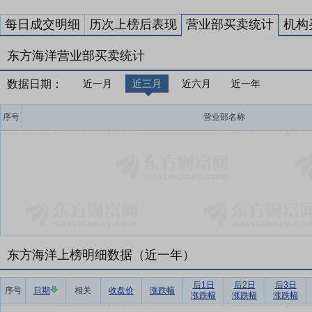
每日成交明细
历次上榜后表现
营业部买卖统计
机构
东方海洋营业部买卖统计
数据日期：
近一月
近三月
近六月
近一年
序号
营业部名称
东方海洋上榜明细数据（近一年）
后1日
后2日
后3日
序号
日期
相关
收盘价
涨跌幅
涨跌幅
涨跌幅
涨跌幅