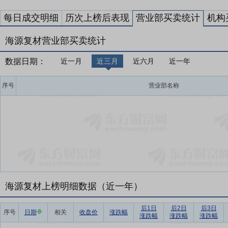
每日成交明细
历次上榜后表现
营业部买卖统计
机构
海源复材营业部买卖统计
数据日期：
近一月
近三月
近六月
近一年
序号
营业部名称
海源复材上榜明细数据（近一年）
后1日
后2日
后3日
序号
日期
相关
收盘价
涨跌幅
涨跌幅
涨跌幅
涨跌幅