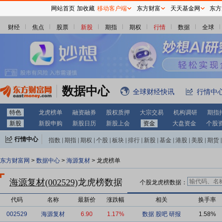
网站首页
加收藏
移动客户端
东方财富
天天基金网
东方
财经
焦点
股票
新股
期指
期权
行情
数据
全球
数据中心
全球财经快讯
行情中
特色
龙虎榜单
融资融券
股权质押
大宗交易
机构调研
期指
新股
新股申购
新股日历
新股上会
资金
大盘资金
个股
行情中心
指数
|
期指
|
期权
|
个股
|
板块
|
排行
|
新股
|
基金
|
港股
|
美股
|
期货
|
外汇
|
黄金
|
自选股
|
自选基金
东方财富网
>
数据中心
>
海源复材
> 龙虎榜单
海源复材(002529)
龙虎榜数据
个股龙虎榜数据：
代码
名称
最新价
涨跌幅
相关
换手率
002529
海源复材
6.90
1.17%
数据
股吧
研报
1.58%