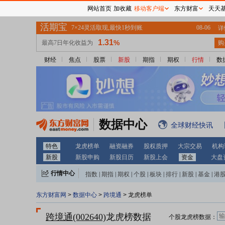
网站首页
加收藏
移动客户端
东方财富
天天
财经
焦点
股票
新股
期指
期权
行情
数
数据中心
全球财经快讯
特色
龙虎榜单
融资融券
股权质押
大宗交易
机构
新股
新股申购
新股日历
新股上会
资金
大盘
行情中心
指数
|
期指
|
期权
|
个股
|
板块
|
排行
|
新股
|
基金
|
港
东方财富网
>
数据中心
>
跨境通
> 龙虎榜单
跨境通(002640)
龙虎榜数据
个股龙虎榜数据：