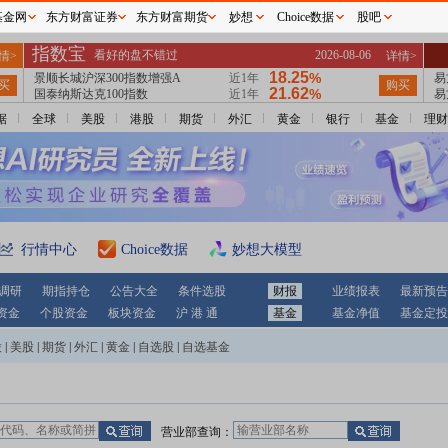
基金网
东方财富证券
东方财富期货
妙想
Choice数据
股吧
据
全球
美股
港股
期货
外汇
黄金
银行
基金
理财
行情中心
Choice数据
妙想大模型
调研
期指持仓
公告大全
条件选股
财报
业绩报表
最新预告
资金
个股资金
板块资金
沪 港 通
基金
基金净值
基金定投
股
|
美股
|
期货
|
外汇
|
黄金
|
自选股
|
自选基金
营业部查询：