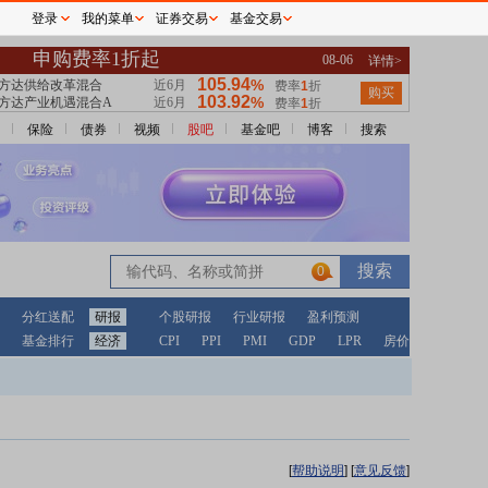
登录
我的菜单
证券交易
基金交易
保险
债券
视频
股吧
基金吧
博客
搜索
0
分红送配
研报
个股研报
行业研报
盈利预测
基金排行
经济
CPI
PPI
PMI
GDP
LPR
房价
[
帮助说明
]
[
意见反馈
]