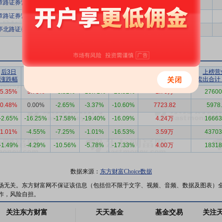
章路证券营业部
7720.32
1
章路证券营业部
7720.32
1
亭北路证券营业部
5796.51
1
后3日
后5日
后10日
后20日
后30日
上榜营业部
上榜营
涨跌幅
涨跌幅
涨跌幅
涨跌幅
涨跌幅
买入合计（万）
卖出合计
5.35%
9.73%
-6.81%
-10.71%
-20.92%
2.76万
27600
0.48%
0.00%
-2.65%
-3.37%
-10.60%
7723.82
5978
-2.65%
-16.25%
-17.58%
-19.40%
-16.09%
4.24万
16663
1.01%
-4.55%
-7.25%
-1.01%
-16.53%
3.59万
43703
-1.49%
-4.29%
-10.56%
-5.78%
-17.33%
4.00万
18318
数据来源：
东方财富Choice数据
场无关。东方财富网不保证该信息（包括但不限于文字、视频、音频、数据及图表）
作，风险自担。