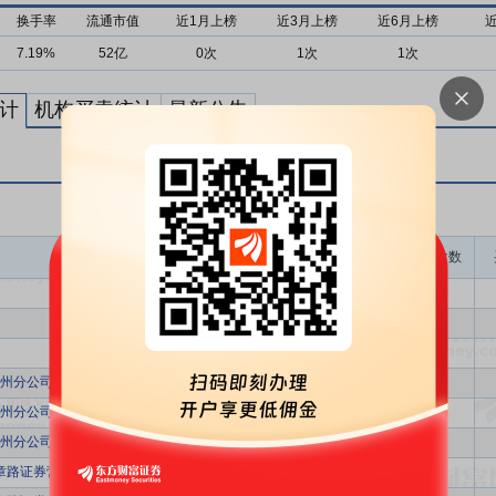
换手率
流通市值
近1月上榜
近3月上榜
近6月上榜
7.19%
52亿
0次
1次
1次
计
机构买卖统计
最新公告
龙虎榜成交金额(万)
上榜次数
1.98万
1
1.98万
1
1.98万
1
州分公司
1.37万
1
州分公司
1.37万
1
州分公司
1.37万
1
章路证券营业部
7720.32
1