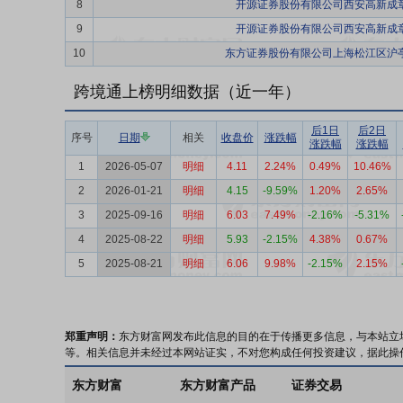
8
开源证券股份有限公司西安高新成
9
开源证券股份有限公司西安高新成
10
东方证券股份有限公司上海松江区沪
跨境通上榜明细数据（近一年）
后1日
后2日
序号
日期
相关
收盘价
涨跌幅
涨跌幅
涨跌幅
1
2026-05-07
明细
4.11
2.24%
0.49%
10.46%
2
2026-01-21
明细
4.15
-9.59%
1.20%
2.65%
3
2025-09-16
明细
6.03
7.49%
-2.16%
-5.31%
4
2025-08-22
明细
5.93
-2.15%
4.38%
0.67%
5
2025-08-21
明细
6.06
9.98%
-2.15%
2.15%
郑重声明：
东方财富网发布此信息的目的在于传播更多信息，与本站立
等。相关信息并未经过本网站证实，不对您构成任何投资建议，据此操