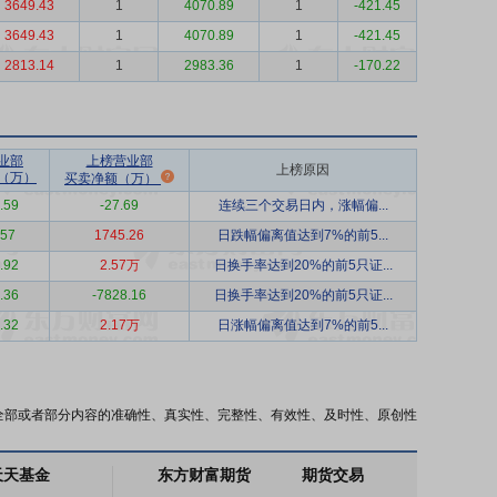
3649.43
1
4070.89
1
-421.45
3649.43
1
4070.89
1
-421.45
2813.14
1
2983.36
1
-170.22
业部
上榜营业部
上榜原因
（万）
买卖净额（万）
.59
-27.69
连续三个交易日内，涨幅偏...
.57
1745.26
日跌幅偏离值达到7%的前5...
.92
2.57万
日换手率达到20%的前5只证...
.36
-7828.16
日换手率达到20%的前5只证...
.32
2.17万
日涨幅偏离值达到7%的前5...
全部或者部分内容的准确性、真实性、完整性、有效性、及时性、原创性