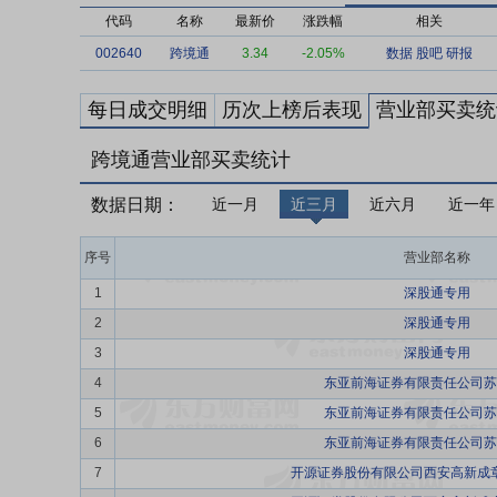
代码
名称
最新价
涨跌幅
相关
002640
跨境通
3.34
-2.05%
数据
股吧
研报
每日成交明细
历次上榜后表现
营业部买卖统
跨境通营业部买卖统计
数据日期：
近一月
近三月
近六月
近一年
序号
营业部名称
1
深股通专用
2
深股通专用
3
深股通专用
4
东亚前海证券有限责任公司苏
5
东亚前海证券有限责任公司苏
6
东亚前海证券有限责任公司苏
7
开源证券股份有限公司西安高新成