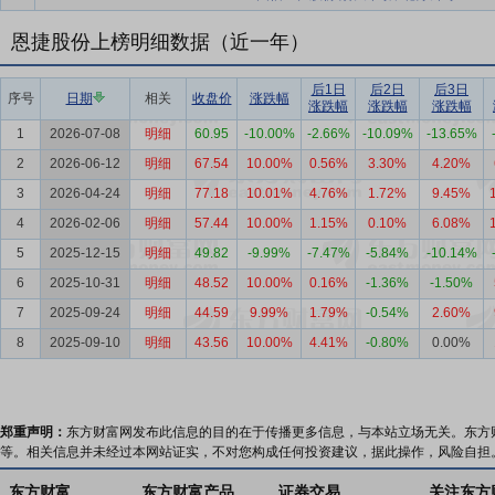
恩捷股份上榜明细数据（近一年）
后1日
后2日
后3日
序号
日期
相关
收盘价
涨跌幅
涨跌幅
涨跌幅
涨跌幅
1
2026-07-08
明细
60.95
-10.00%
-2.66%
-10.09%
-13.65%
2
2026-06-12
明细
67.54
10.00%
0.56%
3.30%
4.20%
3
2026-04-24
明细
77.18
10.01%
4.76%
1.72%
9.45%
4
2026-02-06
明细
57.44
10.00%
1.15%
0.10%
6.08%
5
2025-12-15
明细
49.82
-9.99%
-7.47%
-5.84%
-10.14%
6
2025-10-31
明细
48.52
10.00%
0.16%
-1.36%
-1.50%
7
2025-09-24
明细
44.59
9.99%
1.79%
-0.54%
2.60%
8
2025-09-10
明细
43.56
10.00%
4.41%
-0.80%
0.00%
郑重声明：
东方财富网发布此信息的目的在于传播更多信息，与本站立场无关。东方
等。相关信息并未经过本网站证实，不对您构成任何投资建议，据此操作，风险自担