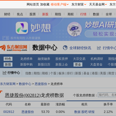
网站首页
加收藏
移动客户端
东方财富
天天基金网
东方
财经
焦点
股票
新股
期指
期权
行情
数据
全球
数据中心
全球财经快讯
行情中
特色
龙虎榜单
融资融券
股权质押
大宗交易
机构调研
期指
新股
新股申购
新股日历
新股上会
资金
大盘资金
个股
行情中心
指数
|
期指
|
期权
|
个股
|
板块
|
排行
|
新股
|
基金
|
港股
|
美股
|
期货
|
外汇
|
黄金
|
自选股
|
自选基金
东方财富网
>
数据中心
>
恩捷股份
> 龙虎榜单
恩捷股份(002812)
龙虎榜数据
个股龙虎榜数据：
代码
名称
最新价
涨跌幅
相关
换手率
002812
恩捷股份
53.70
0.00%
数据
股吧
研报
2.12%