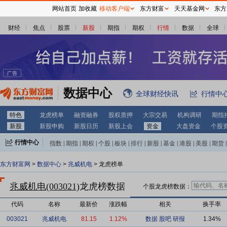
网站首页
加收藏
移动客户端
东方财富
天天基金网
东方
财经
焦点
股票
新股
期指
期权
行情
数据
全球
数据中心
全球财经快讯
行情中
特色
龙虎榜单
融资融券
股权质押
大宗交易
机构调研
期指
新股
新股申购
新股日历
新股上会
资金
大盘资金
个股
行情中心
指数
|
期指
|
期权
|
个股
|
板块
|
排行
|
新股
|
基金
|
港股
|
美股
|
期货
|
外汇
|
黄金
|
自选股
|
自选基金
东方财富网
>
数据中心
>
兆威机电
> 龙虎榜单
兆威机电(003021)
龙虎榜数据
个股龙虎榜数据：
代码
名称
最新价
涨跌幅
相关
换手率
003021
兆威机电
81.15
1.12%
数据
股吧
研报
1.34%