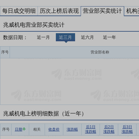
每日成交明细
历次上榜后表现
营业部买卖统计
机构
兆威机电营业部买卖统计
数据日期：
近一月
近三月
近六月
近一年
序号
营业部名称
兆威机电上榜明细数据（近一年）
后1日
后2日
后3日
序号
日期
相关
收盘价
涨跌幅
涨跌幅
涨跌幅
涨跌幅