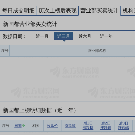
每日成交明细
历次上榜后表现
营业部买卖统计
机构
新国都营业部买卖统计
数据日期：
近一月
近三月
近六月
近一年
序号
营业部名称
新国都上榜明细数据（近一年）
后1日
后2日
后3日
序号
日期
相关
收盘价
涨跌幅
涨跌幅
涨跌幅
涨跌幅