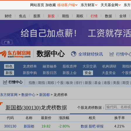
网站首页
加收藏
移动客户端
东方财富
天天基金网
东方
财经
焦点
股票
新股
期指
期权
行情
数据
全球
数据中心
全球财经快讯
行情中
特色
龙虎榜单
融资融券
股权质押
大宗交易
机构调研
期指
新股
新股申购
新股日历
新股上会
资金
大盘资金
个股
行情中心
指数
|
期指
|
期权
|
个股
|
板块
|
排行
|
新股
|
基金
|
港股
|
美股
|
期货
|
外汇
|
黄金
|
自选股
|
自选基金
东方财富网
>
数据中心
>
新国都
> 龙虎榜单
新国都(300130)
龙虎榜数据
个股龙虎榜数据：
代码
名称
最新价
涨跌幅
相关
换手率
300130
新国都
19.82
-2.80%
数据
股吧
研报
4.21%