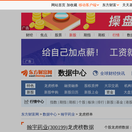
网站首页
加收藏
移动客户端
东方财富
天天
财经
焦点
股票
新股
期指
期权
行情
数
数据中心
全球财经快讯
特色
龙虎榜单
融资融券
股权质押
大宗交易
机构
新股
新股申购
新股日历
新股上会
资金
大盘
行情中心
指数
|
期指
|
期权
|
个股
|
板块
|
排行
|
新股
|
基金
|
港
东方财富网
>
数据中心
>
翰宇药业
> 龙虎榜单
翰宇药业(300199)
龙虎榜数据
个股龙虎榜数据