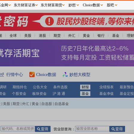
基金网
东方财富证券
东方财富期货
妙想
Choice数据
股吧
据
全球
美股
港股
期货
外汇
黄金
银行
基金
理财
行情中心
Choice数据
妙想大模型
调研
期指持仓
公告大全
条件选股
财报
业绩报表
最新预告
资金
个股资金
板块资金
沪 港 通
基金
基金净值
基金定投
股
|
美股
|
期货
|
外汇
|
黄金
|
自选股
|
自选基金
：
营业部查询：