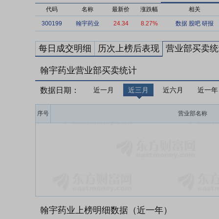
代码
名称
最新价
涨跌幅
相关
300199
翰宇药业
24.34
8.27%
数据
股吧
研报
每日成交明细
历次上榜后表现
营业部买卖统
翰宇药业营业部买卖统计
数据日期：
近一月
近三月
近六月
近一年
序号
营业部名称
翰宇药业上榜明细数据（近一年）