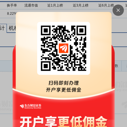
换手率
流通市值
近1月上榜
近3月上榜
近6月上榜
8.22%
181亿
0次
0次
0次
计
机构买卖统计
最新公告
龙虎榜成交金额(万)
上榜次数
暂无数据