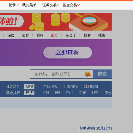
登录
我的菜单
证券交易
基金交易
保险
债券
视频
股吧
基金吧
博客
搜索
0
分红送配
研报
个股研报
行业研报
盈利预测
基金排行
经济
CPI
PPI
PMI
GDP
LPR
房价
[
帮助说明
]
[
意见反馈
]