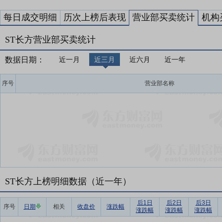
每日成交明细
历次上榜后表现
营业部买卖统计
机构
ST长方营业部买卖统计
数据日期：
近一月
近三月
近六月
近一年
序号
营业部名称
ST长方上榜明细数据（近一年）
后1日
后2日
后3日
序号
日期
相关
收盘价
涨跌幅
涨跌幅
涨跌幅
涨跌幅