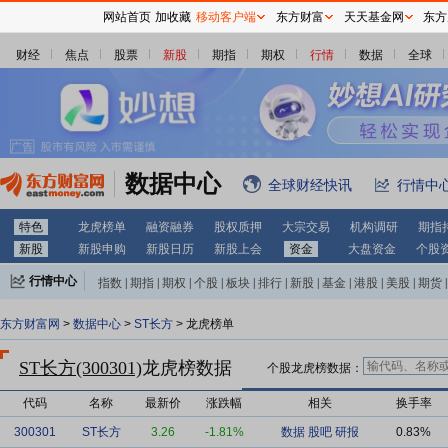
网站首页
加收藏
移动客户端
东方财富
天天基金网
东方
财经
焦点
股票
新股
期指
期权
行情
数据
全球
数据中心
全球财经快讯
行情中
特色
龙虎榜单
融资融券
股权质押
大宗交易
机构调研
期指
新股
新股申购
新股日历
新股上会
资金
大盘资金
个股
行情中心
指数
|
期指
|
期权
|
个股
|
板块
|
排行
|
新股
|
基金
|
港股
|
美股
|
期货
|
外汇
|
黄金
|
自选股
|
自选基金
东方财富网
>
数据中心
>
ST长方
> 龙虎榜单
ST长方(300301)
龙虎榜数据
个股龙虎榜数据：
代码
名称
最新价
涨跌幅
相关
换手率
300301
ST长方
3.26
-1.81%
数据
股吧
研报
0.83%