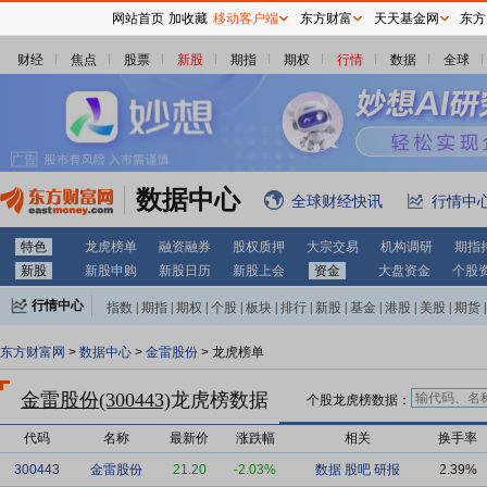
网站首页
加收藏
移动客户端
东方财富
天天基金网
东方
财经
焦点
股票
新股
期指
期权
行情
数据
全球
数据中心
全球财经快讯
行情中
特色
龙虎榜单
融资融券
股权质押
大宗交易
机构调研
期指
新股
新股申购
新股日历
新股上会
资金
大盘资金
个股
行情中心
指数
|
期指
|
期权
|
个股
|
板块
|
排行
|
新股
|
基金
|
港股
|
美股
|
期货
|
外汇
|
黄金
|
自选股
|
自选基金
东方财富网
>
数据中心
>
金雷股份
> 龙虎榜单
金雷股份(300443)
龙虎榜数据
个股龙虎榜数据：
代码
名称
最新价
涨跌幅
相关
换手率
300443
金雷股份
21.20
-2.03%
数据
股吧
研报
2.39%