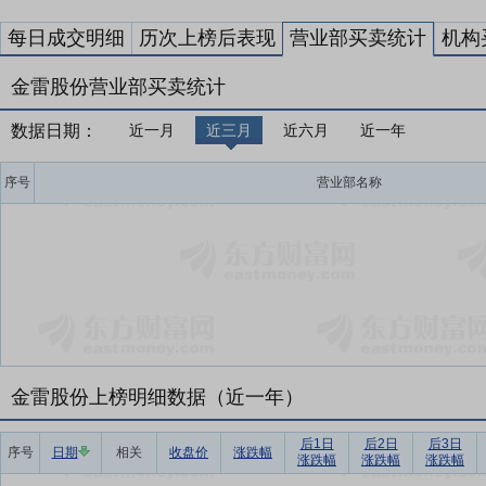
每日成交明细
历次上榜后表现
营业部买卖统计
机构
金雷股份营业部买卖统计
数据日期：
近一月
近三月
近六月
近一年
序号
营业部名称
金雷股份上榜明细数据（近一年）
后1日
后2日
后3日
序号
日期
相关
收盘价
涨跌幅
涨跌幅
涨跌幅
涨跌幅