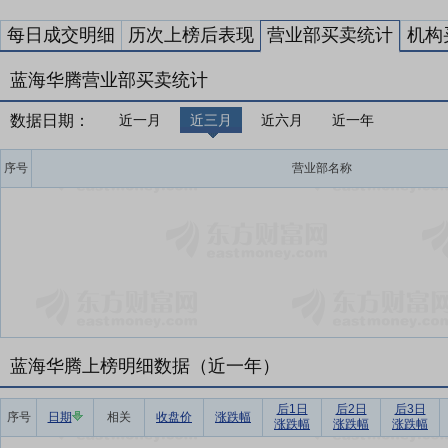
每日成交明细
历次上榜后表现
营业部买卖统计
机构
蓝海华腾营业部买卖统计
数据日期：
近一月
近三月
近六月
近一年
序号
营业部名称
蓝海华腾上榜明细数据（近一年）
后1日
后2日
后3日
序号
日期
相关
收盘价
涨跌幅
涨跌幅
涨跌幅
涨跌幅