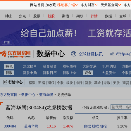
网站首页
加收藏
移动客户端
东方财富
天天基金网
东方
财经
焦点
股票
新股
期指
期权
行情
数据
全球
数据中心
全球财经快讯
行情中
特色
龙虎榜单
融资融券
股权质押
大宗交易
机构调研
期指
新股
新股申购
新股日历
新股上会
资金
大盘资金
个股
行情中心
指数
|
期指
|
期权
|
个股
|
板块
|
排行
|
新股
|
基金
|
港股
|
美股
|
期货
|
外汇
|
黄金
|
自选股
|
自选基金
东方财富网
>
数据中心
>
蓝海华腾
> 龙虎榜单
蓝海华腾(300484)
龙虎榜数据
个股龙虎榜数据：
代码
名称
最新价
涨跌幅
相关
换手率
300484
蓝海华腾
13.16
1.46%
数据
股吧
研报
3.26%