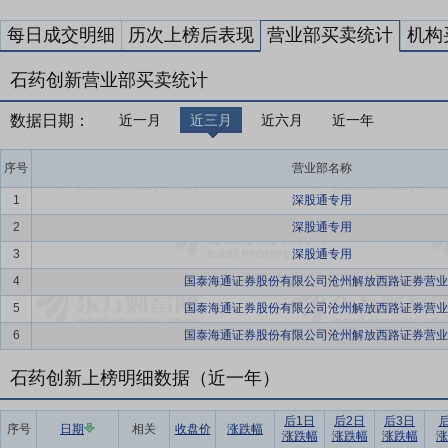
每日成交明细
历次上榜后表现
营业部买卖统计
机构
石药创新营业部买卖统计
数据日期：
近一月
近三月
近六月
近一年
序号
营业部名称
1
深股通专用
2
深股通专用
3
深股通专用
4
国泰海通证券股份有限公司沧州解放西路证券营业
5
国泰海通证券股份有限公司沧州解放西路证券营业
6
国泰海通证券股份有限公司沧州解放西路证券营业
石药创新上榜明细数据（近一年）
后1日
后2日
后3日
序号
日期
相关
收盘价
涨跌幅
涨跌幅
涨跌幅
涨跌幅
涨