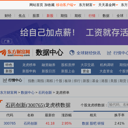
网站首页
加收藏
移动客户端
东方财富
天天基金网
东方
财经
焦点
股票
新股
期指
期权
行情
数据
全球
数据中心
全球财经快讯
行情中
特色
龙虎榜单
融资融券
股权质押
大宗交易
机构调研
期指
新股
新股申购
新股日历
新股上会
资金
大盘资金
个股
行情中心
指数
|
期指
|
期权
|
个股
|
板块
|
排行
|
新股
|
基金
|
港股
|
美股
|
期货
|
外汇
|
黄金
|
自选股
|
自选基金
东方财富网
>
数据中心
>
石药创新
> 龙虎榜单
石药创新(300765)
龙虎榜数据
个股龙虎榜数据：
代码
名称
最新价
涨跌幅
相关
换手率
300765
石药创新
41.18
2.95%
数据
股吧
研报
2.41%