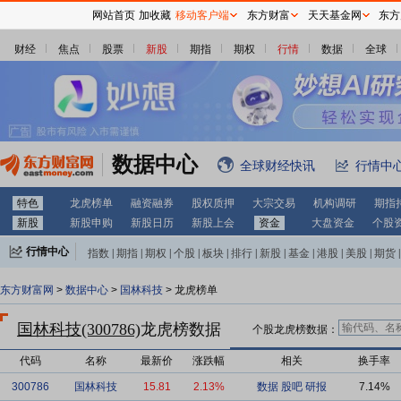
网站首页
加收藏
移动客户端
东方财富
天天基金网
东方
财经
焦点
股票
新股
期指
期权
行情
数据
全球
数据中心
全球财经快讯
行情中
特色
龙虎榜单
融资融券
股权质押
大宗交易
机构调研
期指
新股
新股申购
新股日历
新股上会
资金
大盘资金
个股
行情中心
指数
|
期指
|
期权
|
个股
|
板块
|
排行
|
新股
|
基金
|
港股
|
美股
|
期货
|
外汇
|
黄金
|
自选股
|
自选基金
东方财富网
>
数据中心
>
国林科技
> 龙虎榜单
国林科技(300786)
龙虎榜数据
个股龙虎榜数据：
代码
名称
最新价
涨跌幅
相关
换手率
300786
国林科技
15.81
2.13%
数据
股吧
研报
7.14%