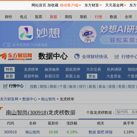
网站首页
加收藏
移动客户端
东方财富
天天基金网
东方
财经
焦点
股票
新股
期指
期权
行情
数据
全球
数据中心
全球财经快讯
行情中
特色
龙虎榜单
融资融券
股权质押
大宗交易
机构调研
期指
新股
新股申购
新股日历
新股上会
资金
大盘资金
个股
行情中心
指数
|
期指
|
期权
|
个股
|
板块
|
排行
|
新股
|
基金
|
港股
|
美股
|
期货
|
外汇
|
黄金
|
自选股
|
自选基金
东方财富网
>
数据中心
>
南山智尚
> 龙虎榜单
南山智尚(300918)
龙虎榜数据
个股龙虎榜数据：
代码
名称
最新价
涨跌幅
相关
换手率
300918
南山智尚
10.68
-0.19%
数据
股吧
研报
1.16%