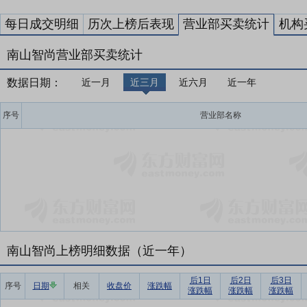
每日成交明细
历次上榜后表现
营业部买卖统计
机构
南山智尚营业部买卖统计
数据日期：
近一月
近三月
近六月
近一年
序号
营业部名称
南山智尚上榜明细数据（近一年）
后1日
后2日
后3日
序号
日期
相关
收盘价
涨跌幅
涨跌幅
涨跌幅
涨跌幅