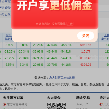
路证券营业部
3661.01
2
路证券营业部
3661.01
2
大街证券营业部
3389.94
2
后3日
后5日
后10日
后20日
后30日
上榜营业部
上
涨跌幅
涨跌幅
涨跌幅
涨跌幅
涨跌幅
买入合计（万）
卖出
-3.90%
-9.88%
-23.28%
-37.63%
-45.97%
5961.55
64
%
-23.29%
-26.34%
-32.93%
-49.44%
-54.41%
1.01万
11
%
-23.29%
-26.34%
-32.93%
-49.44%
-54.41%
8193.43
11
-6.57%
-5.34%
-20.08%
-39.70%
-44.18%
4329.02
6
数据来源：
东方财富Choice数据
场无关。东方财富网不保证该信息（包括但不限于文字、视频、音频、数据及图表）
作，风险自担。