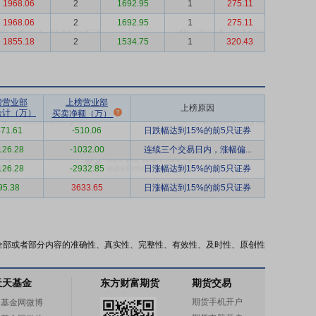
1968.06
2
1692.95
1
275.11
1968.06
2
1692.95
1
275.11
1855.18
2
1534.75
1
320.43
榜营业部
上榜营业部
上榜原因
合计（万）
买卖净额（万）
71.61
-510.06
日跌幅达到15%的前5只证券
126.28
-1032.00
连续三个交易日内，涨幅偏...
126.28
-2932.85
日涨幅达到15%的前5只证券
95.38
3633.65
日涨幅达到15%的前5只证券
全部或者部分内容的准确性、真实性、完整性、有效性、及时性、原创性