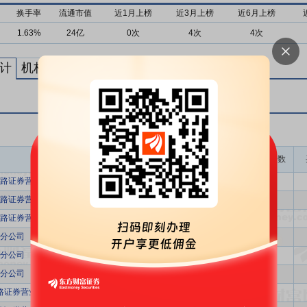
换手率
流通市值
近1月上榜
近3月上榜
近6月上榜
1.63%
24亿
0次
4次
4次
计
机构买卖统计
最新公告
龙虎榜成交金额(万)
上榜次数
路证券营业部
5527.77
2
路证券营业部
5527.77
2
路证券营业部
5527.77
2
分公司
3902.98
2
分公司
3902.98
2
分公司
3902.98
2
路证券营业部
3661.01
2