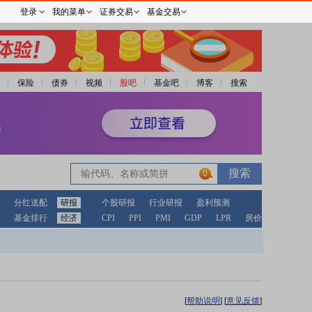
登录
我的菜单
证券交易
基金交易
保险
债券
视频
股吧
基金吧
博客
搜索
0
分红送配
研报
个股研报
行业研报
盈利预测
基金排行
经济
CPI
PPI
PMI
GDP
LPR
房价
[
帮助说明
]
[
意见反馈
]