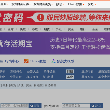
基金网
东方财富证券
东方财富期货
妙想
Choice数据
股吧
据
全球
美股
港股
期货
外汇
黄金
银行
基金
理财
行情中心
Choice数据
妙想大模型
调研
期指持仓
公告大全
条件选股
财报
业绩报表
最新预告
资金
个股资金
板块资金
沪 港 通
基金
基金净值
基金定投
股
|
美股
|
期货
|
外汇
|
黄金
|
自选股
|
自选基金
：
营业部查询：