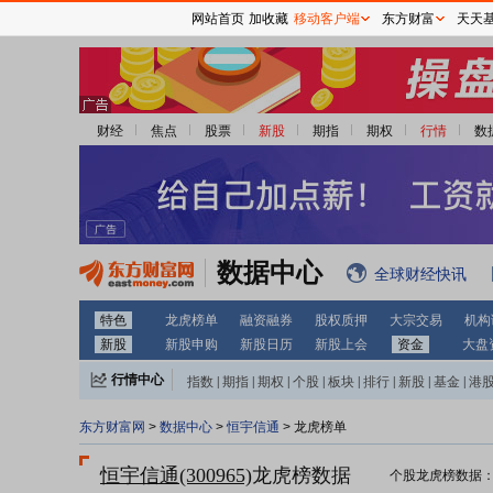
网站首页
加收藏
移动客户端
东方财富
天天
财经
焦点
股票
新股
期指
期权
行情
数
数据中心
全球财经快讯
特色
龙虎榜单
融资融券
股权质押
大宗交易
机构
新股
新股申购
新股日历
新股上会
资金
大盘
行情中心
指数
|
期指
|
期权
|
个股
|
板块
|
排行
|
新股
|
基金
|
港
东方财富网
>
数据中心
>
恒宇信通
> 龙虎榜单
恒宇信通(300965)
龙虎榜数据
个股龙虎榜数据