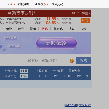
登录
我的菜单
证券交易
基金交易
保险
债券
视频
股吧
基金吧
博客
搜索
0
分红送配
研报
个股研报
行业研报
盈利预测
基金排行
经济
CPI
PPI
PMI
GDP
LPR
房价
[
帮助说明
]
[
意见反馈
]