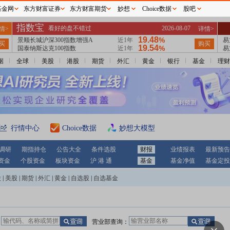
基金网
东方财富证券
东方财富期货
妙想
Choice数据
股吧
据
全球
美股
港股
期货
外汇
黄金
银行
基金
理财
行情中心
Choice数据
妙想大模型
调研
期指持仓
公告大全
条件选股
财报
业绩报表
最新预告
资金
个股资金
板块资金
沪 港 通
基金
基金净值
基金定投
股
|
美股
|
期货
|
外汇
|
黄金
|
自选股
|
自选基金
：
营业部查询：