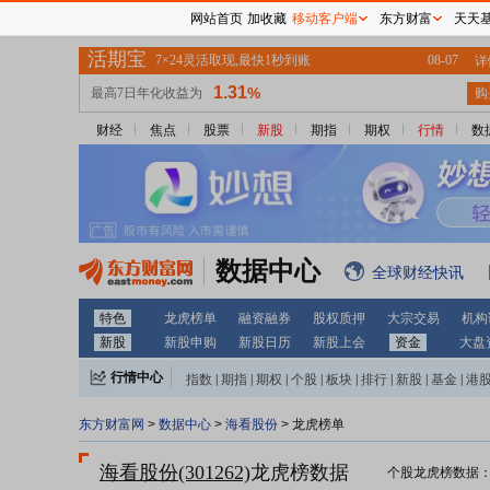
网站首页
加收藏
移动客户端
东方财富
天天
财经
焦点
股票
新股
期指
期权
行情
数
数据中心
全球财经快讯
特色
龙虎榜单
融资融券
股权质押
大宗交易
机构
新股
新股申购
新股日历
新股上会
资金
大盘
行情中心
指数
|
期指
|
期权
|
个股
|
板块
|
排行
|
新股
|
基金
|
港
东方财富网
>
数据中心
>
海看股份
> 龙虎榜单
海看股份(301262)
龙虎榜数据
个股龙虎榜数据