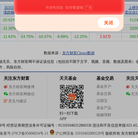
后3日
后5日
后10日
后20日
后30日
上榜营业部
上榜
涨跌幅
涨跌幅
涨跌幅
涨跌幅
涨跌幅
买入合计（万）
卖出合
-20.62%
-22.70%
-29.96%
-29.51%
-34.94%
1.01万
5129
-11.30%
-15.53%
-24.20%
-24.69%
-30.20%
2.11万
3200
-11.83%
-14.75%
-10.37%
-9.99%
-12.25%
1.92万
3957
数据来源：
东方财富Choice数据
场无关。东方财富网不保证该信息（包括但不限于文字、视频、音频、数据及图表）
作，风险自担。