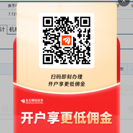
换手率
流通市值
近1月上榜
近3月上榜
近6月上榜
7.71%
24亿
0次
0次
2次
计
机构买卖统计
最新公告
龙虎榜成交金额(万)
上榜次数
暂无数据