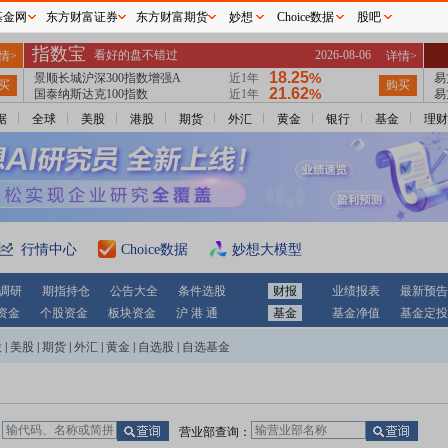
基金网
东方财富证券
东方财富期货
妙想
Choice数据
股吧
据
全球
美股
港股
期货
外汇
黄金
银行
基金
理财
行情中心
Choice数据
妙想大模型
调研
期指持仓
公告大全
条件选股
财报
业绩报表
最新预告
资金
个股资金
板块资金
沪 港 通
基金
基金净值
基金定投
股
|
美股
|
期货
|
外汇
|
黄金
|
自选股
|
自选基金
：
营业部查询：