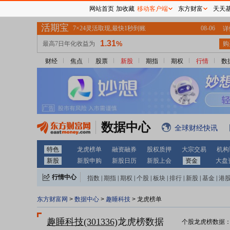
网站首页
加收藏
移动客户端
东方财富
天天
财经
焦点
股票
新股
期指
期权
行情
数
数据中心
全球财经快讯
特色
龙虎榜单
融资融券
股权质押
大宗交易
机构
新股
新股申购
新股日历
新股上会
资金
大盘
行情中心
指数
|
期指
|
期权
|
个股
|
板块
|
排行
|
新股
|
基金
|
港
东方财富网
>
数据中心
>
趣睡科技
> 龙虎榜单
趣睡科技(301336)
龙虎榜数据
个股龙虎榜数据