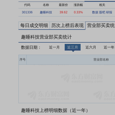
代码
名称
最新价
涨跌幅
相关
301336
趣睡科技
39.62
0.33%
数据
股吧
研报
每日成交明细
历次上榜后表现
营业部买卖统
趣睡科技营业部买卖统计
数据日期：
近一月
近三月
近六月
近一年
序号
营业部名称
趣睡科技上榜明细数据（近一年）