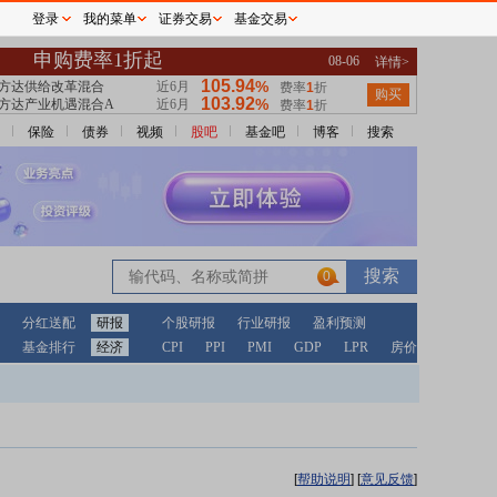
登录
我的菜单
证券交易
基金交易
保险
债券
视频
股吧
基金吧
博客
搜索
0
分红送配
研报
个股研报
行业研报
盈利预测
基金排行
经济
CPI
PPI
PMI
GDP
LPR
房价
[
帮助说明
]
[
意见反馈
]