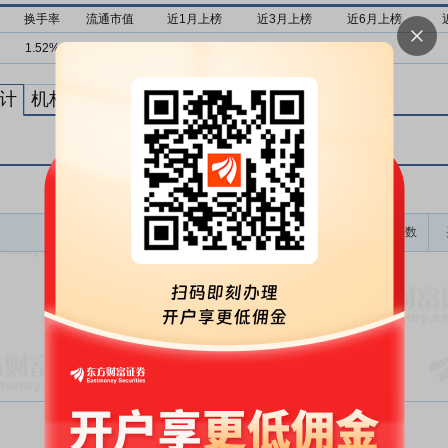
换手率
流通市值
近1月上榜
近3月上榜
近6月上榜
1.52%
16亿
0次
0次
0次
计
机构买卖统计
最新公告
龙虎榜成交金额(万)
上榜次数
暂无数据